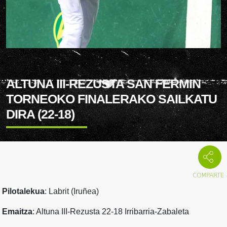
ALTUNA III-REZUSTA SAN FERMIN
TORNEOKO FINALERAKO SAILKATU
DIRA (22-18)
Pilotalekua
: Labrit (Iruñea)
Emaitza
: Altuna III-Rezusta 22-18 Irribarria-Zabaleta