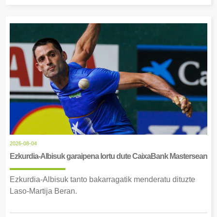
2026-08-04
Ezkurdia-Albisuk garaipena lortu dute CaixaBank Mastersean
Ezkurdia-Albisuk tanto bakarragatik menderatu dituzte
Laso-Martija Beran.