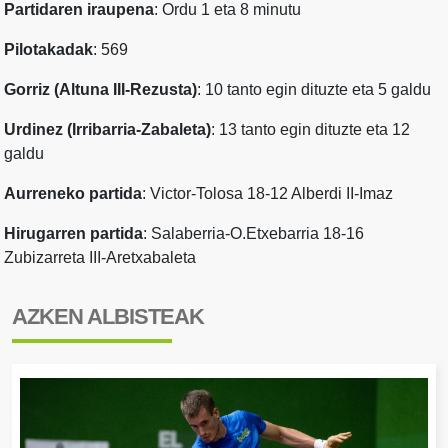
Partidaren iraupena
: Ordu 1 eta 8 minutu
Pilotakadak
: 569
Gorriz (Altuna III-Rezusta)
: 10 tanto egin dituzte eta 5 galdu
Urdinez (Irribarria-Zabaleta)
: 13 tanto egin dituzte eta 12
galdu
Aurreneko partida
: Victor-Tolosa 18-12 Alberdi II-Imaz
Hirugarren partida
: Salaberria-O.Etxebarria 18-16
Zubizarreta III-Aretxabaleta
AZKEN ALBISTEAK