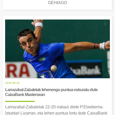
GEHIAGO
2026-08-02
Larrazabal-Zabaletak lehenengo puntua eskuratu dute
CaixaBank Mastersean
Larrazabal-Zabaletak 22-20 irabazi diete P.Etxeberria-
Iztuetari Lizarran, eta lehen puntua lortu dute CaixaBank