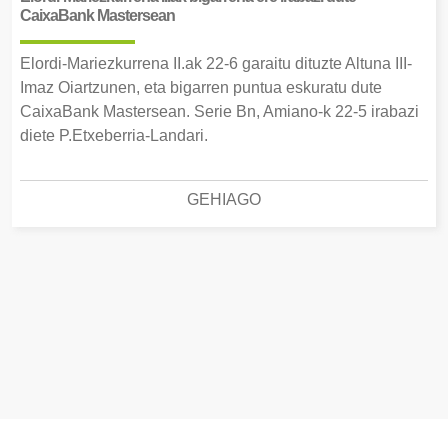
CaixaBank Mastersean
Elordi-Mariezkurrena II.ak 22-6 garaitu dituzte Altuna III-
Imaz Oiartzunen, eta bigarren puntua eskuratu dute
CaixaBank Mastersean. Serie Bn, Amiano-k 22-5 irabazi
diete P.Etxeberria-Landari.
GEHIAGO