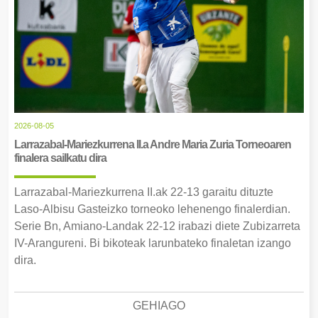
2026-08-05
Larrazabal-Mariezkurrena II.a Andre Maria Zuria Torneoaren
finalera sailkatu dira
Larrazabal-Mariezkurrena II.ak 22-13 garaitu dituzte
Laso-Albisu Gasteizko torneoko lehenengo finalerdian.
Serie Bn, Amiano-Landak 22-12 irabazi diete Zubizarreta
IV-Arangureni. Bi bikoteak larunbateko finaletan izango
dira.
GEHIAGO