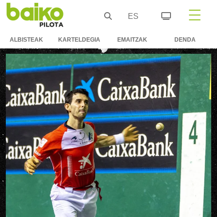
ES
ALBISTEAK
KARTELDEGIA
EMAITZAK
DENDA