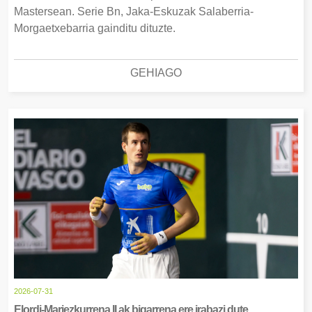
Mastersean. Serie Bn, Jaka-Eskuzak Salaberria-
Morgaetxebarria gainditu dituzte.
GEHIAGO
2026-07-31
Elordi-Mariezkurrena II.ak bigarrena ere irabazi dute