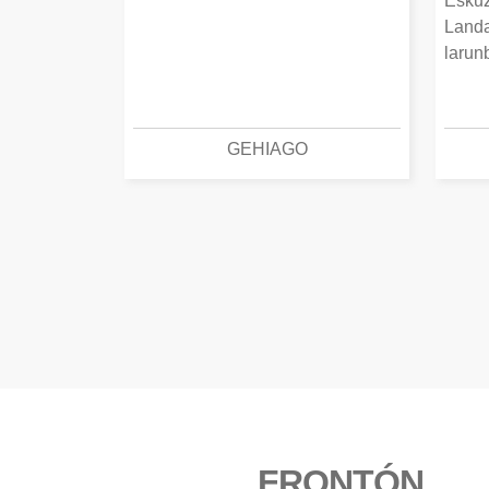
Eskuz
Landa
larun
GEHIAGO
FRONTÓN