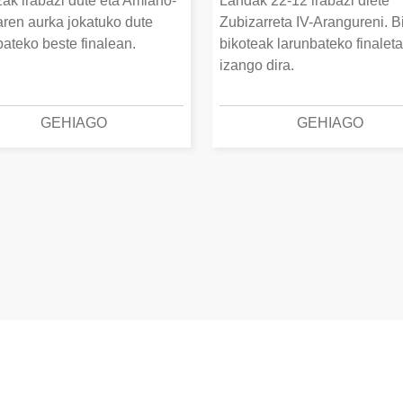
ak irabazi dute eta Amiano-
Landak 22-12 irabazi diete
ren aurka jokatuko dute
Zubizarreta IV-Arangureni. B
bateko beste finalean.
bikoteak larunbateko finalet
izango dira.
GEHIAGO
GEHIAGO