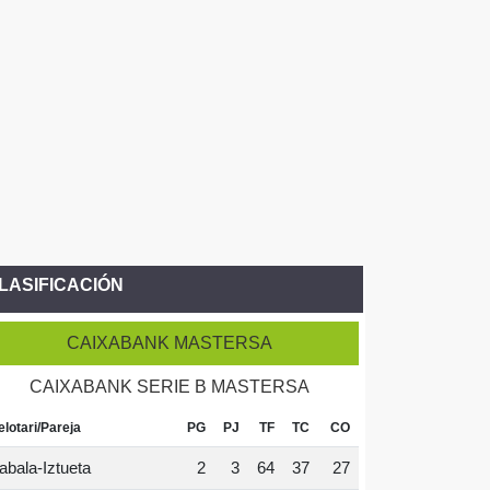
LASIFICACIÓN
CAIXABANK MASTERSA
CAIXABANK SERIE B MASTERSA
elotari/Pareja
PG
PJ
TF
TC
CO
abala-Iztueta
2
3
64
37
27