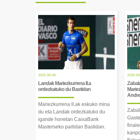
2026-08-09
2026-08
Landak Mariezkurrena II.a
Zabala
ordezkatuko du Bastidan
Mariez
Andre 
Mariezkurrena II.ak eskuko mina
Zabal
du eta Landak ordezkatuko du
Gaste
igande honetan CaixaBank
finale
Masterseko partidan Bastidan.
kanpo