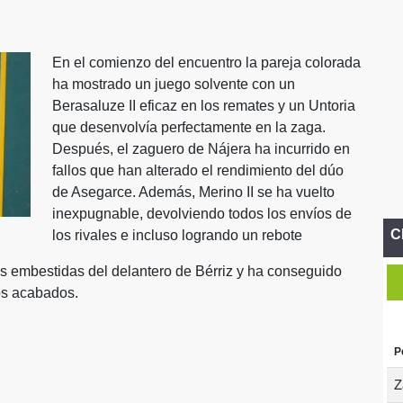
En el comienzo del encuentro la pareja colorada
ha mostrado un juego solvente con un
Berasaluze II eficaz en los remates y un Untoria
que desenvolvía perfectamente en la zaga.
Después, el zaguero de Nájera ha incurrido en
fallos que han alterado el rendimiento del dúo
de Asegarce. Además, Merino II se ha vuelto
inexpugnable, devolviendo todos los envíos de
C
los rivales e incluso logrando un rebote
as embestidas del delantero de Bérriz y ha conseguido
os acabados.
P
Z