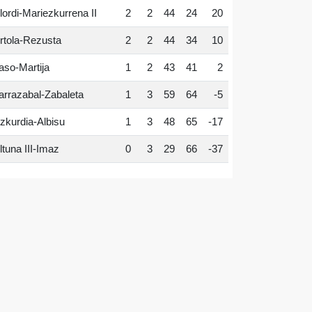
lordi-Mariezkurrena II
2
2
44
24
20
rtola-Rezusta
2
2
44
34
10
aso-Martija
1
2
43
41
2
arrazabal-Zabaleta
1
3
59
64
-5
zkurdia-Albisu
1
3
48
65
-17
ltuna III-Imaz
0
3
29
66
-37