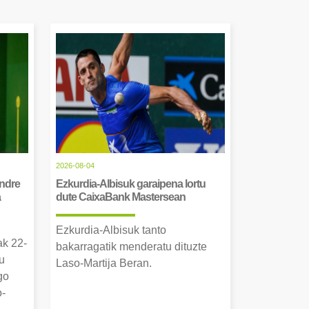
2026-08-04
Andre
Ezkurdia-Albisuk garaipena lortu
a
dute CaixaBank Mastersean
Ezkurdia-Albisuk tanto
ak 22-
bakarragatik menderatu dituzte
u
Laso-Martija Beran.
go
o-