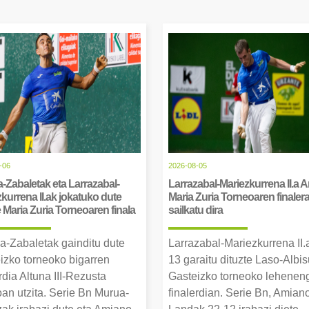
-06
2026-08-05
-Zabaletak eta Larrazabal-
Larrazabal-Mariezkurrena II.a 
kurrena II.ak jokatuko dute
Maria Zuria Torneoaren finaler
Maria Zuria Torneoaren finala
sailkatu dira
a-Zabaletak gainditu dute
Larrazabal-Mariezkurrena II.
izko torneoko bigarren
13 garaitu dituzte Laso-Albis
rdia Altuna III-Rezusta
Gasteizko torneoko lehenen
an utzita. Serie Bn Murua-
finalerdian. Serie Bn, Amian