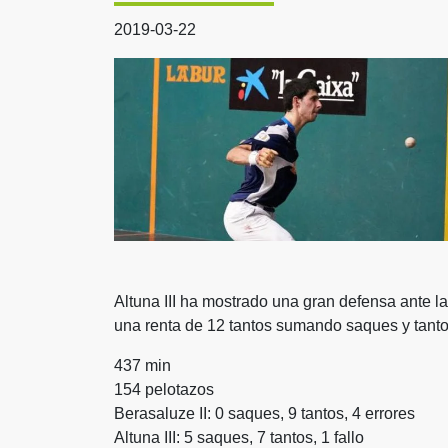
2019-03-22
Altuna III ha mostrado una gran defensa ante l
una renta de 12 tantos sumando saques y tant
437 min
154 pelotazos
Berasaluze II: 0 saques, 9 tantos, 4 errores
Altuna III: 5 saques, 7 tantos, 1 fallo