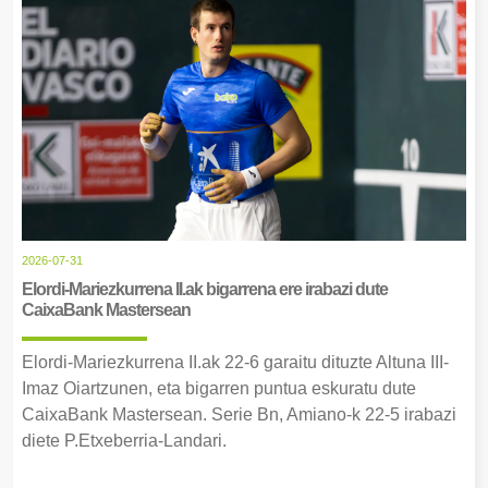
2026-07-31
Elordi-Mariezkurrena II.ak bigarrena ere irabazi dute
CaixaBank Mastersean
Elordi-Mariezkurrena II.ak 22-6 garaitu dituzte Altuna III-
Imaz Oiartzunen, eta bigarren puntua eskuratu dute
CaixaBank Mastersean. Serie Bn, Amiano-k 22-5 irabazi
diete P.Etxeberria-Landari.