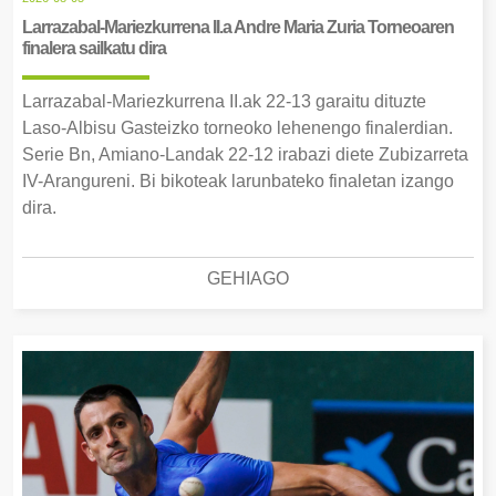
Larrazabal-Mariezkurrena II.a Andre Maria Zuria Torneoaren
finalera sailkatu dira
Larrazabal-Mariezkurrena II.ak 22-13 garaitu dituzte
Laso-Albisu Gasteizko torneoko lehenengo finalerdian.
Serie Bn, Amiano-Landak 22-12 irabazi diete Zubizarreta
IV-Arangureni. Bi bikoteak larunbateko finaletan izango
dira.
GEHIAGO