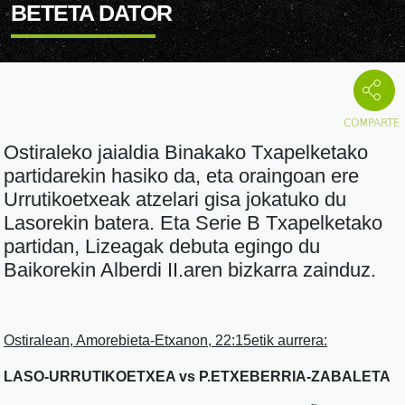
BETETA DATOR
Ostiraleko jaialdia Binakako Txapelketako
partidarekin hasiko da, eta oraingoan ere
Urrutikoetxeak atzelari gisa jokatuko du
Lasorekin batera. Eta Serie B Txapelketako
partidan, Lizeagak debuta egingo du
Baikorekin Alberdi II.aren bizkarra zainduz.
Ostiralean, Amorebieta-Etxanon, 22:15etik aurrera:
LASO-URRUTIKOETXEA vs P.ETXEBERRIA-ZABALETA