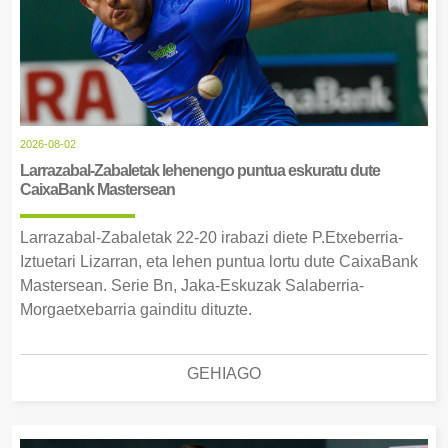
2026-08-02
Larrazabal-Zabaletak lehenengo puntua eskuratu dute
CaixaBank Mastersean
Larrazabal-Zabaletak 22-20 irabazi diete P.Etxeberria-
Iztuetari Lizarran, eta lehen puntua lortu dute CaixaBank
Mastersean. Serie Bn, Jaka-Eskuzak Salaberria-
Morgaetxebarria gainditu dituzte.
GEHIAGO