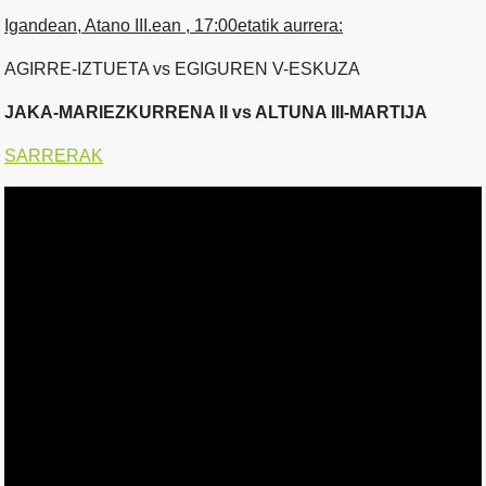
Igandean, Atano III.ean , 17:00etatik aurrera:
AGIRRE-IZTUETA vs EGIGUREN V-ESKUZA
JAKA-MARIEZKURRENA II vs ALTUNA III-MARTIJA
SARRERAK