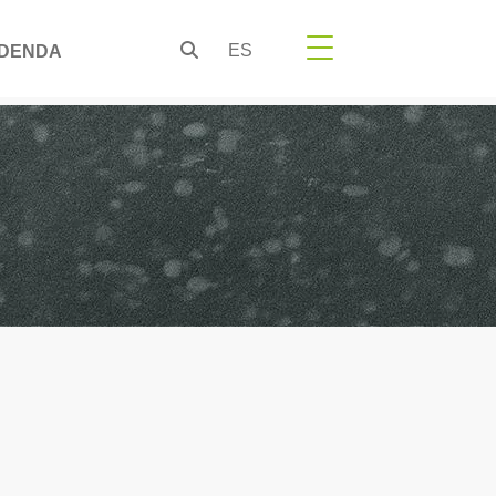
ES
DENDA