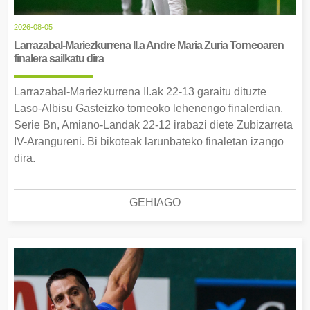
2026-08-05
Larrazabal-Mariezkurrena II.a Andre Maria Zuria Torneoaren
finalera sailkatu dira
Larrazabal-Mariezkurrena II.ak 22-13 garaitu dituzte
Laso-Albisu Gasteizko torneoko lehenengo finalerdian.
Serie Bn, Amiano-Landak 22-12 irabazi diete Zubizarreta
IV-Arangureni. Bi bikoteak larunbateko finaletan izango
dira.
GEHIAGO