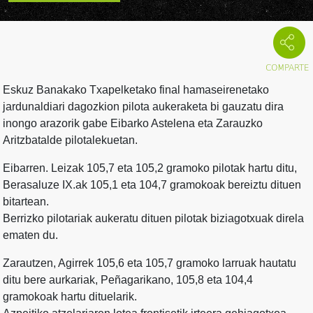
Eskuz Banakako Txapelketako final hamaseirenetako
jardunaldiari dagozkion pilota aukeraketa bi gauzatu dira
inongo arazorik gabe Eibarko Astelena eta Zarauzko
Aritzbatalde pilotalekuetan.
Eibarren. Leizak 105,7 eta 105,2 gramoko pilotak hartu ditu,
Berasaluze IX.ak 105,1 eta 104,7 gramokoak bereiztu dituen
bitartean.
Berrizko pilotariak aukeratu dituen pilotak biziagotxuak direla
ematen du.
Zarautzen, Agirrek 105,6 eta 105,7 gramoko larruak hautatu
ditu bere aurkariak, Peñagarikano, 105,8 eta 104,4
gramokoak hartu dituelarik.