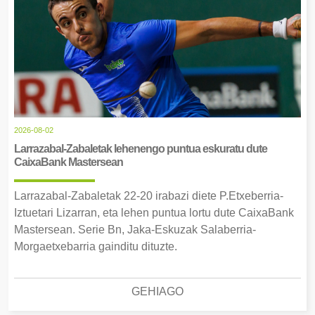
2026-08-02
Larrazabal-Zabaletak lehenengo puntua eskuratu dute
CaixaBank Mastersean
Larrazabal-Zabaletak 22-20 irabazi diete P.Etxeberria-
Iztuetari Lizarran, eta lehen puntua lortu dute CaixaBank
Mastersean. Serie Bn, Jaka-Eskuzak Salaberria-
Morgaetxebarria gainditu dituzte.
GEHIAGO