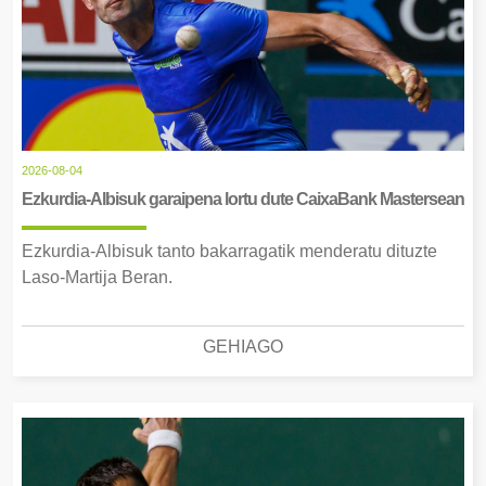
2026-08-04
Ezkurdia-Albisuk garaipena lortu dute CaixaBank Mastersean
Ezkurdia-Albisuk tanto bakarragatik menderatu dituzte
Laso-Martija Beran.
GEHIAGO