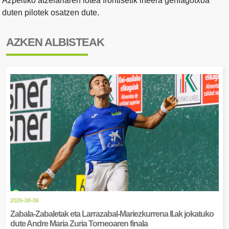
Azpeitiko atzelariaren lotea frontisetik irteera gehiagotxoa
duten pilotek osatzen dute.
AZKEN ALBISTEAK
2026-08-06
Zabala-Zabaletak eta Larrazabal-Mariezkurrena II.ak jokatuko
dute Andre Maria Zuria Torneoaren finala