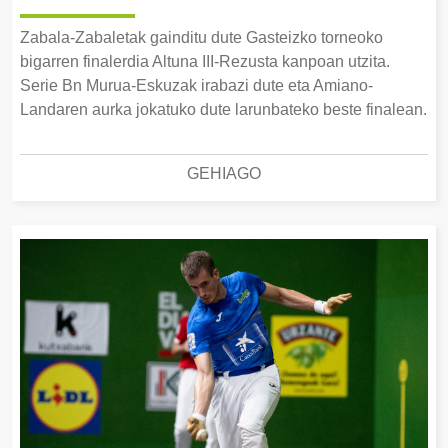
Zabala-Zabaletak gainditu dute Gasteizko torneoko
bigarren finalerdia Altuna III-Rezusta kanpoan utzita.
Serie Bn Murua-Eskuzak irabazi dute eta Amiano-
Landaren aurka jokatuko dute larunbateko beste finalean.
GEHIAGO