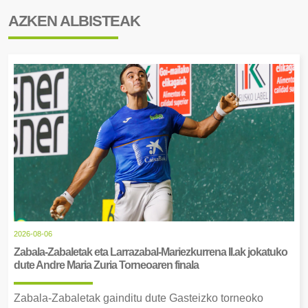
AZKEN ALBISTEAK
2026-08-06
Zabala-Zabaletak eta Larrazabal-Mariezkurrena II.ak jokatuko
dute Andre Maria Zuria Torneoaren finala
Zabala-Zabaletak gainditu dute Gasteizko torneoko