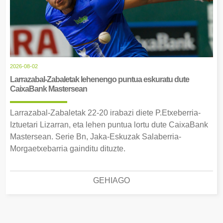
2026-08-02
Larrazabal-Zabaletak lehenengo puntua eskuratu dute
CaixaBank Mastersean
Larrazabal-Zabaletak 22-20 irabazi diete P.Etxeberria-
Iztuetari Lizarran, eta lehen puntua lortu dute CaixaBank
Mastersean. Serie Bn, Jaka-Eskuzak Salaberria-
Morgaetxebarria gainditu dituzte.
GEHIAGO