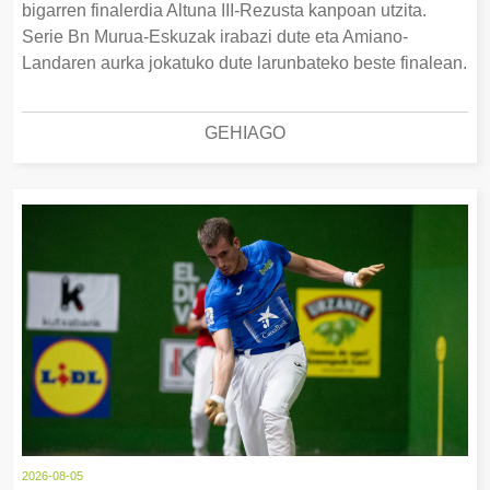
bigarren finalerdia Altuna III-Rezusta kanpoan utzita.
Serie Bn Murua-Eskuzak irabazi dute eta Amiano-
Landaren aurka jokatuko dute larunbateko beste finalean.
GEHIAGO
2026-08-05