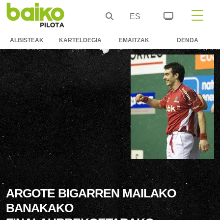
ES
ALBISTEAK
KARTELDEGIA
EMAITZAK
DENDA
ARGOTE BIGARREN MAILAKO
BANAKAKO