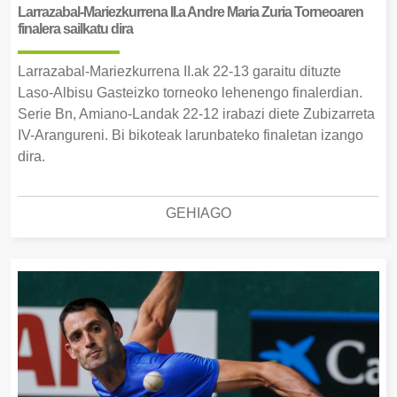
Larrazabal-Mariezkurrena II.a Andre Maria Zuria Torneoaren
finalera sailkatu dira
Larrazabal-Mariezkurrena II.ak 22-13 garaitu dituzte
Laso-Albisu Gasteizko torneoko lehenengo finalerdian.
Serie Bn, Amiano-Landak 22-12 irabazi diete Zubizarreta
IV-Arangureni. Bi bikoteak larunbateko finaletan izango
dira.
GEHIAGO