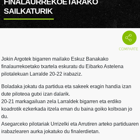
FINALAURREKOETARAKO
SAILKATURIK
Jokin Argotek bigarren mailako Eskuz Banakako
finalaurrekoetako txartela eskuratu du Eibarko Astelena
pilotalekuan Larralde 20-22 irabaziz.
Boladaka jokatu da partidua eta sakeek eragin handia izan
dute piloteoa gutxi izan dalarik.
20-21 markagailuan zela Larraldek bigarren eta erdiko
koadrotik ezkerkada itzela eman du baina goiko koltxoan jo
du.
Asegarceko pilotariak Urrizelki eta Arrutiren arteko partiduaren
irabazlearen aurka jokatuko du finalerdietan.