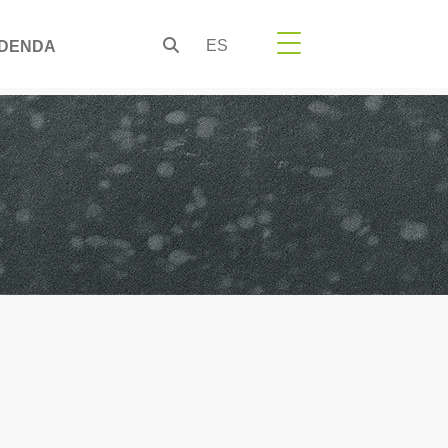
ES
DENDA