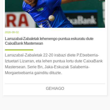
2026-08-02
Larrazabal-Zabaletak lehenengo puntua eskuratu dute
CaixaBank Mastersean
Larrazabal-Zabaletak 22-20 irabazi diete P.Etxeberria-
Iztuetari Lizarran, eta lehen puntua lortu dute CaixaBank
Mastersean. Serie Bn, Jaka-Eskuzak Salaberria-
Morgaetxebarria gainditu dituzte.
GEHIAGO