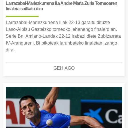
Larrazabal-Mariezkurrena II.a Andre Maria Zuria Torneoaren
finalera sailkatu dira
Larrazabal-Mariezkurrena II.ak 22-13 garaitu dituzte
Laso-Albisu Gasteizko torneoko lehenengo finalerdian.
Serie Bn, Amiano-Landak 22-12 irabazi diete Zubizarreta
IV-Arangureni. Bi bikoteak larunbateko finaletan izango
dira.
GEHIAGO