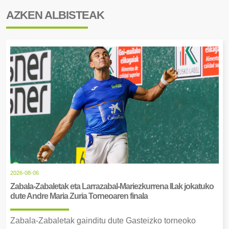
AZKEN ALBISTEAK
2026-08-06
Zabala-Zabaletak eta Larrazabal-Mariezkurrena II.ak jokatuko
dute Andre Maria Zuria Torneoaren finala
Zabala-Zabaletak gainditu dute Gasteizko torneoko