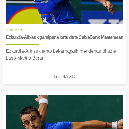
2026-08-04
Ezkurdia-Albisuk garaipena lortu dute CaixaBank Mastersean
Ezkurdia-Albisuk tanto bakarragatik menderatu dituzte
Laso-Martija Beran.
GEHIAGO