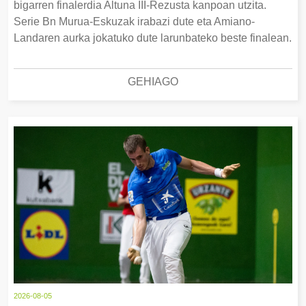
bigarren finalerdia Altuna III-Rezusta kanpoan utzita.
Serie Bn Murua-Eskuzak irabazi dute eta Amiano-
Landaren aurka jokatuko dute larunbateko beste finalean.
GEHIAGO
2026-08-05