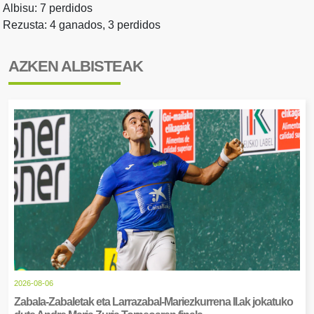
Albisu: 7 perdidos
Rezusta: 4 ganados, 3 perdidos
AZKEN ALBISTEAK
2026-08-06
Zabala-Zabaletak eta Larrazabal-Mariezkurrena II.ak jokatuko