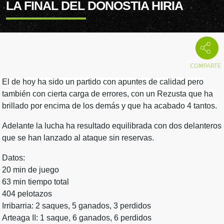
LA FINAL DEL DONOSTIA HIRIA
El de hoy ha sido un partido con apuntes de calidad pero
también con cierta carga de errores, con un Rezusta que ha
brillado por encima de los demás y que ha acabado 4 tantos.
Adelante la lucha ha resultado equilibrada con dos delanteros
que se han lanzado al ataque sin reservas.
Datos:
20 min de juego
63 min tiempo total
404 pelotazos
Irribarria: 2 saques, 5 ganados, 3 perdidos
Arteaga II: 1 saque, 6 ganados, 6 perdidos