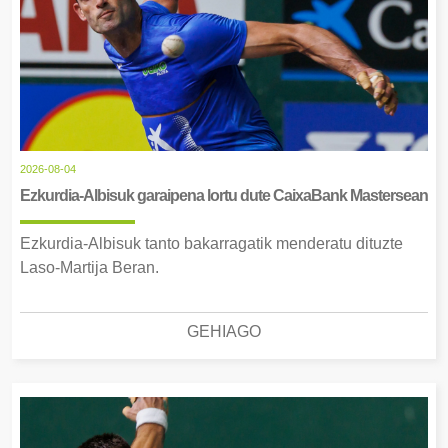
2026-08-04
Ezkurdia-Albisuk garaipena lortu dute CaixaBank Mastersean
Ezkurdia-Albisuk tanto bakarragatik menderatu dituzte
Laso-Martija Beran.
GEHIAGO