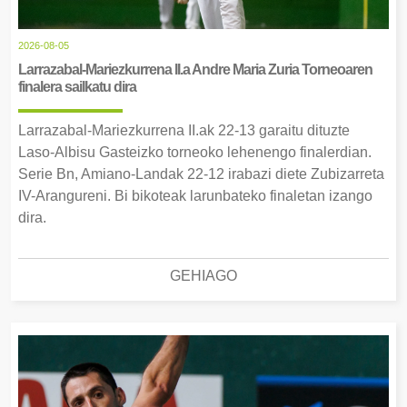
2026-08-05
Larrazabal-Mariezkurrena II.a Andre Maria Zuria Torneoaren
finalera sailkatu dira
Larrazabal-Mariezkurrena II.ak 22-13 garaitu dituzte
Laso-Albisu Gasteizko torneoko lehenengo finalerdian.
Serie Bn, Amiano-Landak 22-12 irabazi diete Zubizarreta
IV-Arangureni. Bi bikoteak larunbateko finaletan izango
dira.
GEHIAGO