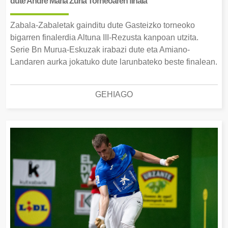
dute Andre Maria Zuria Torneoaren finala
Zabala-Zabaletak gainditu dute Gasteizko torneoko
bigarren finalerdia Altuna III-Rezusta kanpoan utzita.
Serie Bn Murua-Eskuzak irabazi dute eta Amiano-
Landaren aurka jokatuko dute larunbateko beste finalean.
GEHIAGO