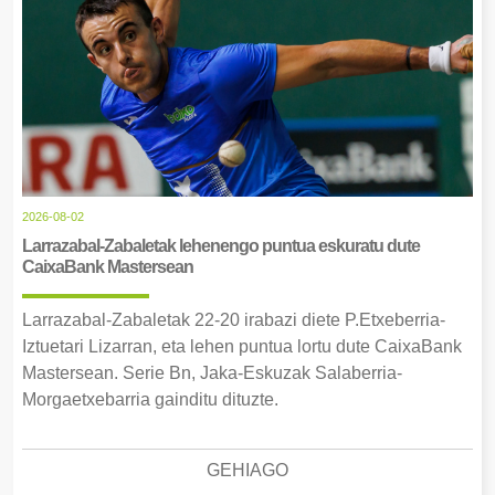
2026-08-02
Larrazabal-Zabaletak lehenengo puntua eskuratu dute
CaixaBank Mastersean
Larrazabal-Zabaletak 22-20 irabazi diete P.Etxeberria-
Iztuetari Lizarran, eta lehen puntua lortu dute CaixaBank
Mastersean. Serie Bn, Jaka-Eskuzak Salaberria-
Morgaetxebarria gainditu dituzte.
GEHIAGO