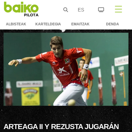
ES
ALBISTEAK
KARTELDEGIA
EMAITZAK
DENDA
ARTEAGA II Y REZUSTA JUGARÁN