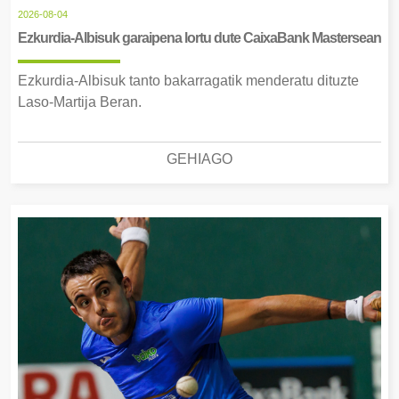
2026-08-04
Ezkurdia-Albisuk garaipena lortu dute CaixaBank Mastersean
Ezkurdia-Albisuk tanto bakarragatik menderatu dituzte
Laso-Martija Beran.
GEHIAGO