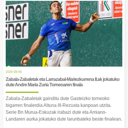
2026-08-06
Zabala-Zabaletak eta Larrazabal-Mariezkurrena II.ak jokatuko
dute Andre Maria Zuria Torneoaren finala
Zabala-Zabaletak gainditu dute Gasteizko torneoko
bigarren finalerdia Altuna III-Rezusta kanpoan utzita.
Serie Bn Murua-Eskuzak irabazi dute eta Amiano-
Landaren aurka jokatuko dute larunbateko beste finalean.