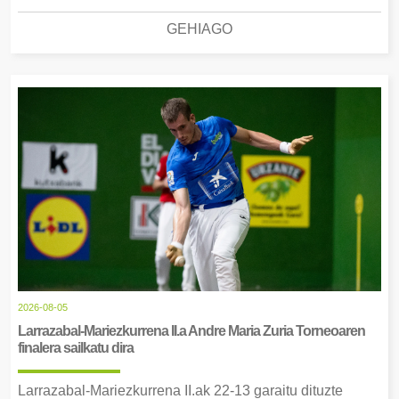
GEHIAGO
2026-08-05
Larrazabal-Mariezkurrena II.a Andre Maria Zuria Torneoaren
finalera sailkatu dira
Larrazabal-Mariezkurrena II.ak 22-13 garaitu dituzte