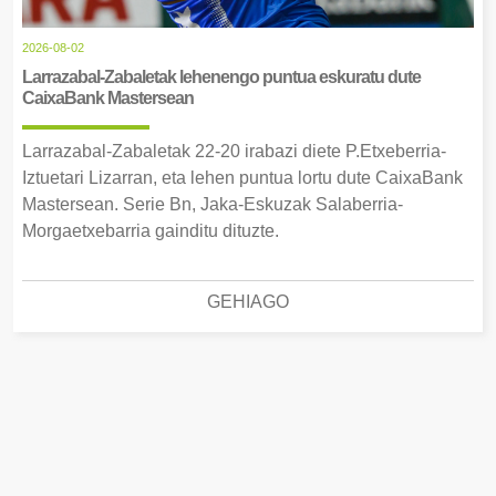
2026-08-02
Larrazabal-Zabaletak lehenengo puntua eskuratu dute
CaixaBank Mastersean
Larrazabal-Zabaletak 22-20 irabazi diete P.Etxeberria-
Iztuetari Lizarran, eta lehen puntua lortu dute CaixaBank
Mastersean. Serie Bn, Jaka-Eskuzak Salaberria-
Morgaetxebarria gainditu dituzte.
GEHIAGO