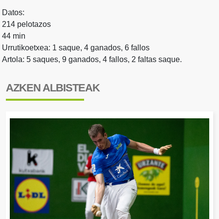
Datos:
214 pelotazos
44 min
Urrutikoetxea: 1 saque, 4 ganados, 6 fallos
Artola: 5 saques, 9 ganados, 4 fallos, 2 faltas saque.
AZKEN ALBISTEAK