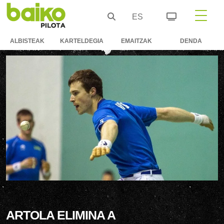
ES
ALBISTEAK
KARTELDEGIA
EMAITZAK
DENDA
ARTOLA ELIMINA A