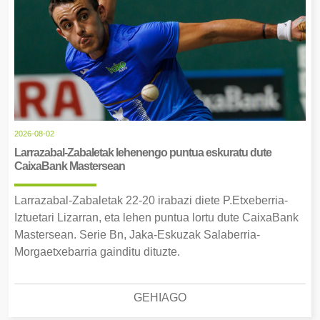
2026-08-02
Larrazabal-Zabaletak lehenengo puntua eskuratu dute
CaixaBank Mastersean
Larrazabal-Zabaletak 22-20 irabazi diete P.Etxeberria-
Iztuetari Lizarran, eta lehen puntua lortu dute CaixaBank
Mastersean. Serie Bn, Jaka-Eskuzak Salaberria-
Morgaetxebarria gainditu dituzte.
GEHIAGO