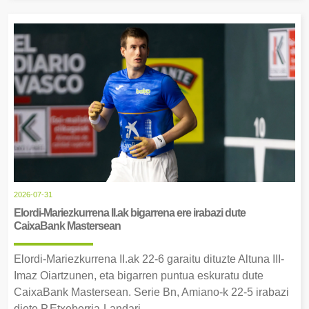
2026-07-31
Elordi-Mariezkurrena II.ak bigarrena ere irabazi dute
CaixaBank Mastersean
Elordi-Mariezkurrena II.ak 22-6 garaitu dituzte Altuna III-
Imaz Oiartzunen, eta bigarren puntua eskuratu dute
CaixaBank Mastersean. Serie Bn, Amiano-k 22-5 irabazi
diete P.Etxeberria-Landari.