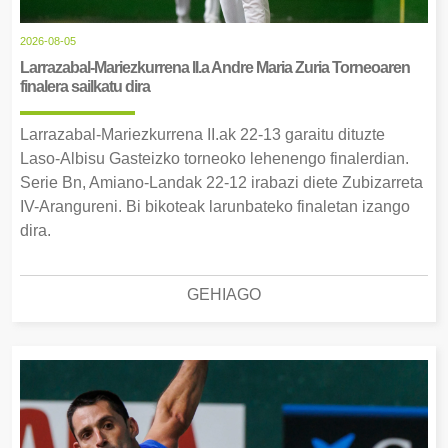
2026-08-05
Larrazabal-Mariezkurrena II.a Andre Maria Zuria Torneoaren
finalera sailkatu dira
Larrazabal-Mariezkurrena II.ak 22-13 garaitu dituzte
Laso-Albisu Gasteizko torneoko lehenengo finalerdian.
Serie Bn, Amiano-Landak 22-12 irabazi diete Zubizarreta
IV-Arangureni. Bi bikoteak larunbateko finaletan izango
dira.
GEHIAGO