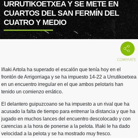
URRUTIKOETXEA Y SE METE EN
CUARTOS DEL SAN FERMÍN DEL
CUATRO Y MEDIO
Iñaki Artola ha superado el escalón que tenía hoy en el
frontón de Arrigorriaga y se ha impuesto 14-22 a Urrutikoetxea
en un encuentro irregular en el que ambos pelotaris han
tenido un comienzo errático.
El delantero guipuzcoano se ha impuesto a un rival que ha
acusado la falta de tiempo para entrenar la distancia y que ha
jugado en muchos lances del encuentro descolocado y con
carencias a la hora de ponerse a la pelota. Iñaki le ha dado
velocidad a la pelota y se ha mostrado muy fresco.