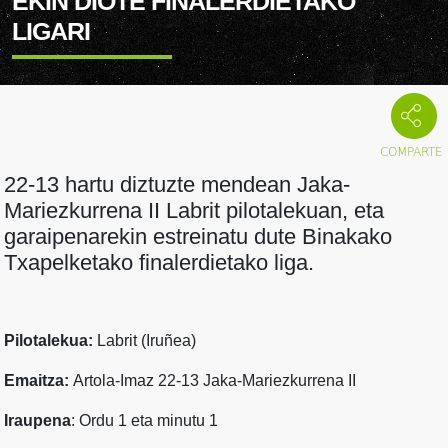
EKIN DIOTE FINALERDIETAKO
LIGARI
22-13 hartu diztuzte mendean Jaka-
Mariezkurrena II Labrit pilotalekuan, eta
garaipenarekin estreinatu dute Binakako
Txapelketako finalerdietako liga.
Pilotalekua:
Labrit (Iruñea)
Emaitza:
Artola-Imaz 22-13 Jaka-Mariezkurrena II
Iraupena
: Ordu 1 eta minutu 1