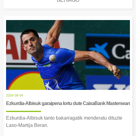
GEHIAGO
2026-08-04
Ezkurdia-Albisuk garaipena lortu dute CaixaBank Mastersean
Ezkurdia-Albisuk tanto bakarragatik menderatu dituzte
Laso-Martija Beran.