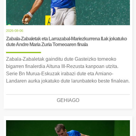
2026-08-06
Zabala-Zabaletak eta Larrazabal-Mariezkurrena II.ak jokatuko
dute Andre Maria Zuria Torneoaren finala
Zabala-Zabaletak gainditu dute Gasteizko torneoko
bigarren finalerdia Altuna III-Rezusta kanpoan utzita.
Serie Bn Murua-Eskuzak irabazi dute eta Amiano-
Landaren aurka jokatuko dute larunbateko beste finalean.
GEHIAGO