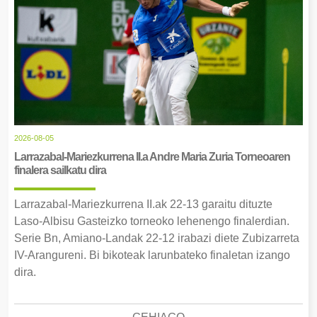
2026-08-05
Larrazabal-Mariezkurrena II.a Andre Maria Zuria Torneoaren
finalera sailkatu dira
Larrazabal-Mariezkurrena II.ak 22-13 garaitu dituzte
Laso-Albisu Gasteizko torneoko lehenengo finalerdian.
Serie Bn, Amiano-Landak 22-12 irabazi diete Zubizarreta
IV-Arangureni. Bi bikoteak larunbateko finaletan izango
dira.