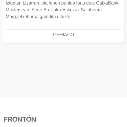
Iztuetari Lizarran, eta lehen puntua lortu dute CaixaBank
Mastersean. Serie Bn, Jaka-Eskuzak Salaberria-
Morgaetxebarria gainditu dituzte.
GEHIAGO
FRONTÓN