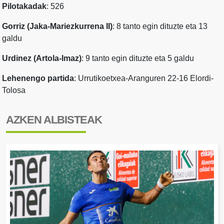
Pilotakadak
: 526
Gorriz (Jaka-Mariezkurrena II)
: 8 tanto egin dituzte eta 13
galdu
Urdinez (Artola-Imaz)
: 9 tanto egin dituzte eta 5 galdu
Lehenengo partida
: Urrutikoetxea-Aranguren 22-16 Elordi-
Tolosa
AZKEN ALBISTEAK