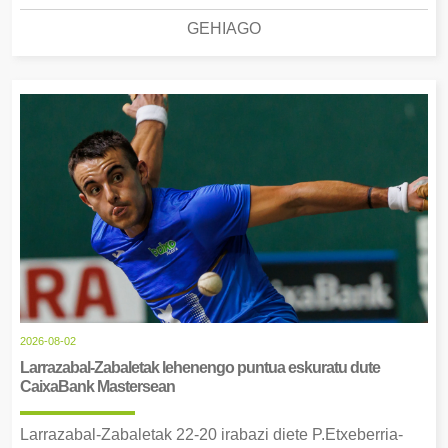
GEHIAGO
2026-08-02
Larrazabal-Zabaletak lehenengo puntua eskuratu dute
CaixaBank Mastersean
Larrazabal-Zabaletak 22-20 irabazi diete P.Etxeberria-