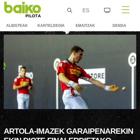
ES
ALBISTEAK
KARTELDEGIA
EMAITZAK
DENDA
ARTOLA-IMAZEK GARAIPENAREKIN