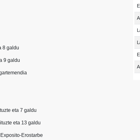
E
A
L
L
ta 8 galdu
E
ta 9 galdu
A
Ugartemendia
ituzte eta 7 galdu
dituzte eta 13 galdu
8 Exposito-Erostarbe