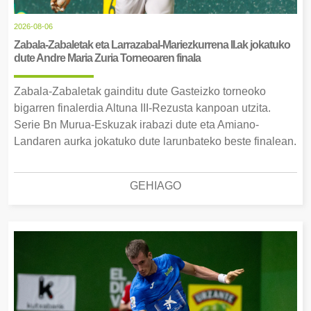
2026-08-06
Zabala-Zabaletak eta Larrazabal-Mariezkurrena II.ak jokatuko
dute Andre Maria Zuria Torneoaren finala
Zabala-Zabaletak gainditu dute Gasteizko torneoko
bigarren finalerdia Altuna III-Rezusta kanpoan utzita.
Serie Bn Murua-Eskuzak irabazi dute eta Amiano-
Landaren aurka jokatuko dute larunbateko beste finalean.
GEHIAGO