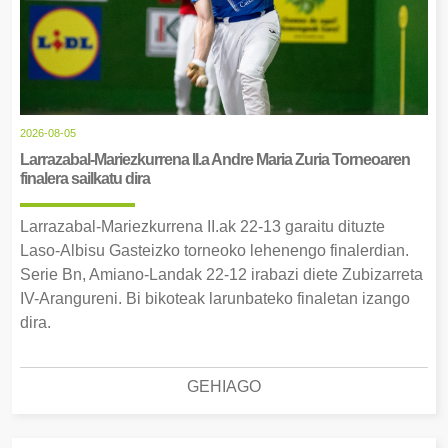
2026-08-05
Larrazabal-Mariezkurrena II.a Andre Maria Zuria Torneoaren
finalera sailkatu dira
Larrazabal-Mariezkurrena II.ak 22-13 garaitu dituzte
Laso-Albisu Gasteizko torneoko lehenengo finalerdian.
Serie Bn, Amiano-Landak 22-12 irabazi diete Zubizarreta
IV-Arangureni. Bi bikoteak larunbateko finaletan izango
dira.
GEHIAGO