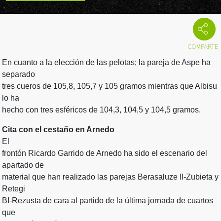
En cuanto a la elección de las pelotas; la pareja de Aspe ha
separado
tres cueros de 105,8, 105,7 y 105 gramos mientras que Albisu
lo ha
hecho con tres esféricos de 104,3, 104,5 y 104,5 gramos.
Cita con el cestaño en Arnedo
El
frontón Ricardo Garrido de Arnedo ha sido el escenario del
apartado de
material que han realizado las parejas Berasaluze II-Zubieta y
Retegi
BI-Rezusta de cara al partido de la última jornada de cuartos
que