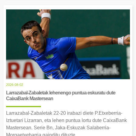
2026-08-02
Larrazabal-Zabaletak lehenengo puntua eskuratu dute
CaixaBank Mastersean
Larrazabal-Zabaletak 22-20 irabazi diete P.Etxeberria-
Iztuetari Lizarran, eta lehen puntua lortu dute CaixaBank
Mastersean. Serie Bn, Jaka-Eskuzak Salaberria-
Morgaetxebarria gainditu dituzte.