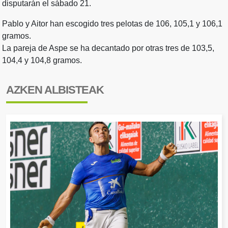
disputarán el sábado 21.
Pablo y Aitor han escogido tres pelotas de 106, 105,1 y 106,1
gramos.
La pareja de Aspe se ha decantado por otras tres de 103,5,
104,4 y 104,8 gramos.
AZKEN ALBISTEAK