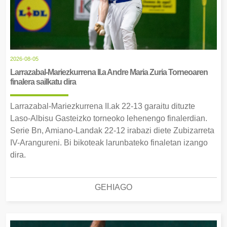
2026-08-05
Larrazabal-Mariezkurrena II.a Andre Maria Zuria Torneoaren
finalera sailkatu dira
Larrazabal-Mariezkurrena II.ak 22-13 garaitu dituzte
Laso-Albisu Gasteizko torneoko lehenengo finalerdian.
Serie Bn, Amiano-Landak 22-12 irabazi diete Zubizarreta
IV-Arangureni. Bi bikoteak larunbateko finaletan izango
dira.
GEHIAGO