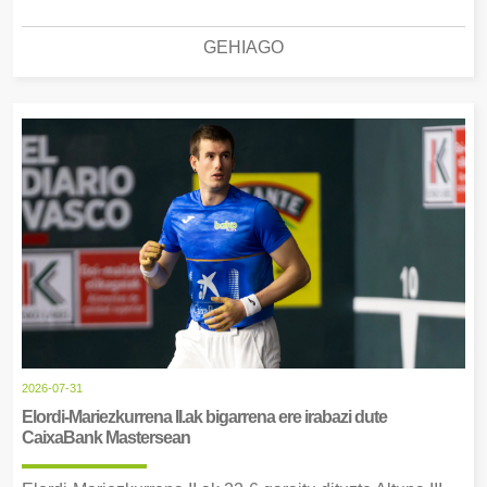
GEHIAGO
2026-07-31
Elordi-Mariezkurrena II.ak bigarrena ere irabazi dute
CaixaBank Mastersean