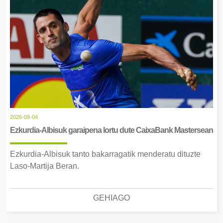
2026-08-04
Ezkurdia-Albisuk garaipena lortu dute CaixaBank Mastersean
Ezkurdia-Albisuk tanto bakarragatik menderatu dituzte
Laso-Martija Beran.
GEHIAGO