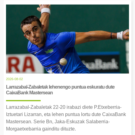
2026-08-02
Larrazabal-Zabaletak lehenengo puntua eskuratu dute
CaixaBank Mastersean
Larrazabal-Zabaletak 22-20 irabazi diete P.Etxeberria-
Iztuetari Lizarran, eta lehen puntua lortu dute CaixaBank
Mastersean. Serie Bn, Jaka-Eskuzak Salaberria-
Morgaetxebarria gainditu dituzte.