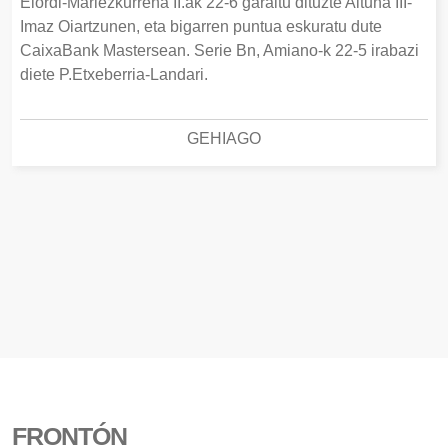
Elordi-Mariezkurrena II.ak 22-6 garaitu dituzte Altuna III-
Imaz Oiartzunen, eta bigarren puntua eskuratu dute
CaixaBank Mastersean. Serie Bn, Amiano-k 22-5 irabazi
diete P.Etxeberria-Landari.
GEHIAGO
FRONTÓN