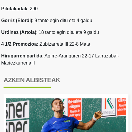
Pilotakadak
: 290
Gorriz (Elordi)
: 9 tanto egin ditu eta 4 galdu
Urdinez (Artola)
: 18 tanto egin ditu eta 9 galdu
4 1/2 Promozioa:
Zubizarreta III 22-8 Mata
Hirugarren partida:
Agirre-Aranguren 22-17 Larrazabal-
Mariezkurrena II
AZKEN ALBISTEAK