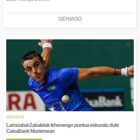
GEHIAGO
2026-08-02
Larrazabal-Zabaletak lehenengo puntua eskuratu dute
CaixaBank Mastersean