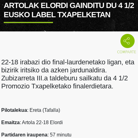
ARTOLAK ELORDI GAINDITU DU 4 1/2
EUSKO LABEL TXAPELKETAN
22-18 irabazi dio final-laurdenetako ligan, eta
bizirik iritsiko da azken jardunaldira.
Zubizarreta III.a taldeburu sailkatu da 4 1/2
Promozio Txapelketako finalerdietara.
Pilotalekua
: Ereta (Tafalla)
Emaitza
: Artola 22-18 Elordi
Partidaren iraupena
: 57 minutu