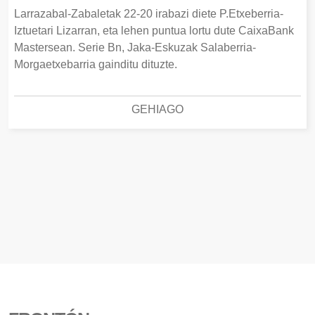
Larrazabal-Zabaletak 22-20 irabazi diete P.Etxeberria-
Iztuetari Lizarran, eta lehen puntua lortu dute CaixaBank
Mastersean. Serie Bn, Jaka-Eskuzak Salaberria-
Morgaetxebarria gainditu dituzte.
GEHIAGO