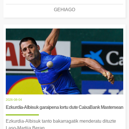
GEHIAGO
2026-08-04
Ezkurdia-Albisuk garaipena lortu dute CaixaBank Mastersean
Ezkurdia-Albisuk tanto bakarragatik menderatu dituzte
Laso-Martija Beran.