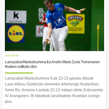
2026-08-05
Larrazabal-Mariezkurrena II.a Andre Maria Zuria Torneoaren
finalera sailkatu dira
Larrazabal-Mariezkurrena II.ak 22-13 garaitu dituzte
Laso-Albisu Gasteizko torneoko lehenengo finalerdian.
Serie Bn, Amiano-Landak 22-12 irabazi diete Zubizarreta
IV-Arangureni. Bi bikoteak larunbateko finaletan izango
dira.