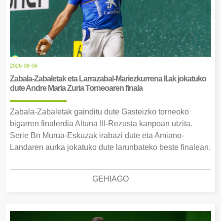
2026-08-06
Zabala-Zabaletak eta Larrazabal-Mariezkurrena II.ak jokatuko
dute Andre Maria Zuria Torneoaren finala
Zabala-Zabaletak gainditu dute Gasteizko torneoko
bigarren finalerdia Altuna III-Rezusta kanpoan utzita.
Serie Bn Murua-Eskuzak irabazi dute eta Amiano-
Landaren aurka jokatuko dute larunbateko beste finalean.
GEHIAGO