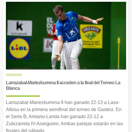
05/08/2026
Larrazabal-Mariezkurrena II acceden a la final del Torneo La
Blanca
Larrazabal-Mariezkurrena II han ganado 22-13 a Laso-
Albisu en la primera semifinal del torneo de Gasteiz. En
el Serie B, Amiano-Landa han ganado 22-12 a
Zubizarreta IV-Aranguren. Ambas parejas estarán en las
finales del sábado.