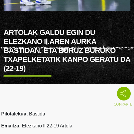
ARTOLAK GALDU EGIN DU
ELEZKANO II.AREN AURKA
BASTIDAN, ETA BURUZ BURUKO
TXAPELKETATIK KANPO GERATU DA
(22-19)
Pilotalekua:
Bastida
Emaitza:
Elezkano II 22-19 Artola