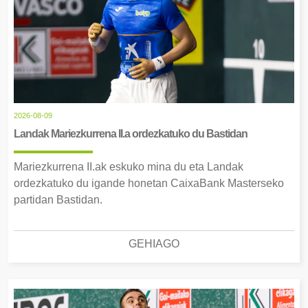
2026-08-09
Landak Mariezkurrena II.a ordezkatuko du Bastidan
Mariezkurrena II.ak eskuko mina du eta Landak
ordezkatuko du igande honetan CaixaBank Masterseko
partidan Bastidan.
GEHIAGO