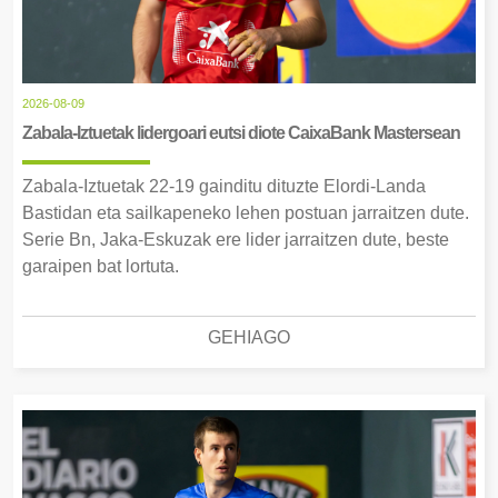
2026-08-09
Zabala-Iztuetak lidergoari eutsi diote CaixaBank Mastersean
Zabala-Iztuetak 22-19 gainditu dituzte Elordi-Landa
Bastidan eta sailkapeneko lehen postuan jarraitzen dute.
Serie Bn, Jaka-Eskuzak ere lider jarraitzen dute, beste
garaipen bat lortuta.
GEHIAGO