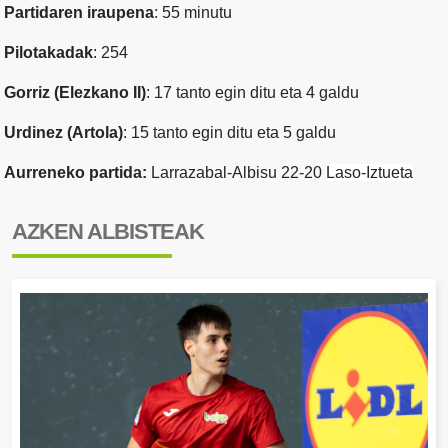
Partidaren iraupena
: 55 minutu
Pilotakadak
: 254
Gorriz (Elezkano II)
: 17 tanto egin ditu eta 4 galdu
Urdinez (Artola)
: 15 tanto egin ditu eta 5 galdu
Aurreneko partida:
Larrazabal-Albisu 22-20
Laso-Iztueta
AZKEN ALBISTEAK