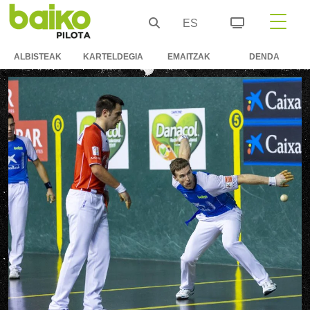
ES
ALBISTEAK
KARTELDEGIA
EMAITZAK
DENDA