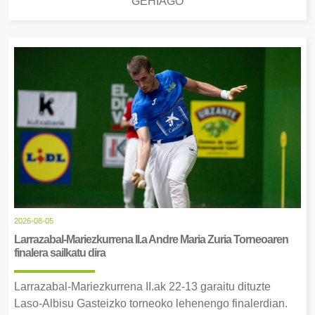
GEHIAGO
2026-08-05
Larrazabal-Mariezkurrena II.a Andre Maria Zuria Torneoaren
finalera sailkatu dira
Larrazabal-Mariezkurrena II.ak 22-13 garaitu dituzte
Laso-Albisu Gasteizko torneoko lehenengo finalerdian.