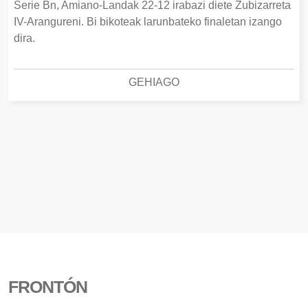
Serie Bn, Amiano-Landak 22-12 irabazi diete Zubizarreta
IV-Arangureni. Bi bikoteak larunbateko finaletan izango
dira.
GEHIAGO
FRONTÓN