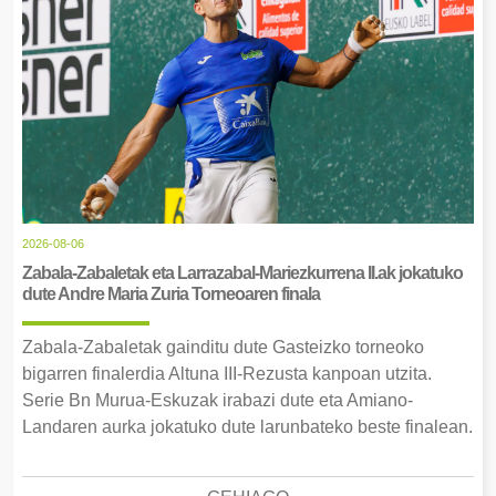
2026-08-06
Zabala-Zabaletak eta Larrazabal-Mariezkurrena II.ak jokatuko
dute Andre Maria Zuria Torneoaren finala
Zabala-Zabaletak gainditu dute Gasteizko torneoko
bigarren finalerdia Altuna III-Rezusta kanpoan utzita.
Serie Bn Murua-Eskuzak irabazi dute eta Amiano-
Landaren aurka jokatuko dute larunbateko beste finalean.