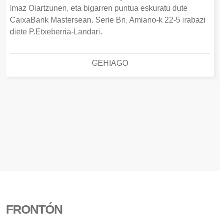
Imaz Oiartzunen, eta bigarren puntua eskuratu dute
CaixaBank Mastersean. Serie Bn, Amiano-k 22-5 irabazi
diete P.Etxeberria-Landari.
GEHIAGO
FRONTÓN