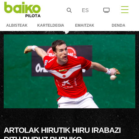
ES
ALBISTEAK
KARTELDEGIA
EMAITZAK
DENDA
ARTOLAK HIRUTIK HIRU IRABAZI