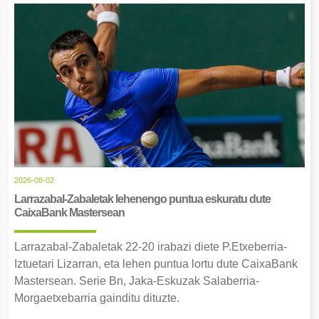
2026-08-02
Larrazabal-Zabaletak lehenengo puntua eskuratu dute
CaixaBank Mastersean
Larrazabal-Zabaletak 22-20 irabazi diete P.Etxeberria-
Iztuetari Lizarran, eta lehen puntua lortu dute CaixaBank
Mastersean. Serie Bn, Jaka-Eskuzak Salaberria-
Morgaetxebarria gainditu dituzte.