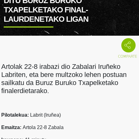
DITU BURUZ BURUKO
TXAPELKETAKO FINAL-
LAURDENETAKO LIGAN
Artolak 22-8 irabazi dio Zabalari Iruñeko
Labriten, eta bere multzoko lehen postuan
sailkatu da Buruz Buruko Txapelketako
finalerdietarako.
Pilotalekua:
Labrit (Iruñea)
Emaitza:
Artola 22-8 Zabala