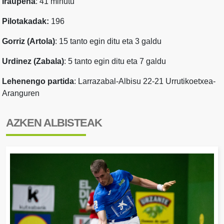
Iraupena
: 41 minutu
Pilotakadak:
196
Gorriz (Artola)
: 15 tanto egin ditu eta 3 galdu
Urdinez (Zabala)
: 5 tanto egin ditu eta 7 galdu
Lehenengo partida
: Larrazabal-Albisu 22-21 Urrutikoetxea-
Aranguren
AZKEN ALBISTEAK