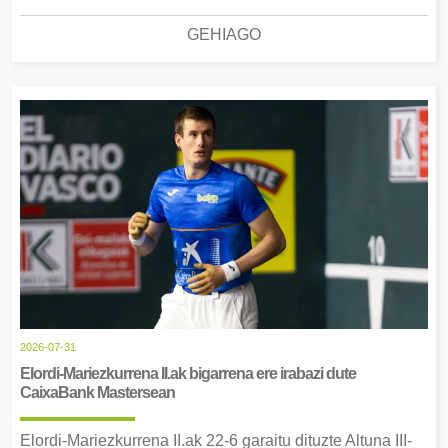
GEHIAGO
2026-07-31
Elordi-Mariezkurrena II.ak bigarrena ere irabazi dute
CaixaBank Mastersean
Elordi-Mariezkurrena II.ak 22-6 garaitu dituzte Altuna III-