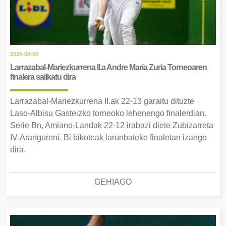
2026-08-05
Larrazabal-Mariezkurrena II.a Andre Maria Zuria Torneoaren
finalera sailkatu dira
Larrazabal-Mariezkurrena II.ak 22-13 garaitu dituzte
Laso-Albisu Gasteizko torneoko lehenengo finalerdian.
Serie Bn, Amiano-Landak 22-12 irabazi diete Zubizarreta
IV-Arangureni. Bi bikoteak larunbateko finaletan izango
dira.
GEHIAGO