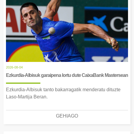
2026-08-04
Ezkurdia-Albisuk garaipena lortu dute CaixaBank Mastersean
Ezkurdia-Albisuk tanto bakarragatik menderatu dituzte
Laso-Martija Beran.
GEHIAGO