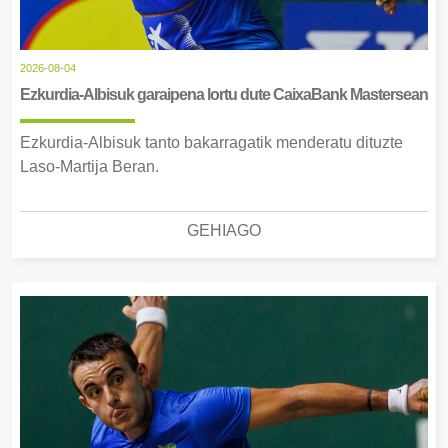
2026-08-04
Ezkurdia-Albisuk garaipena lortu dute CaixaBank Mastersean
Ezkurdia-Albisuk tanto bakarragatik menderatu dituzte
Laso-Martija Beran.
GEHIAGO