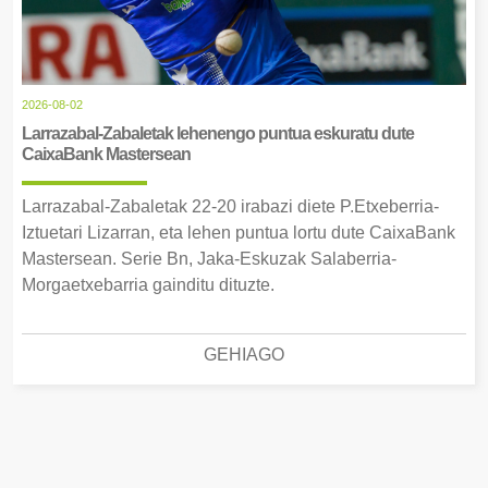
2026-08-02
Larrazabal-Zabaletak lehenengo puntua eskuratu dute
CaixaBank Mastersean
Larrazabal-Zabaletak 22-20 irabazi diete P.Etxeberria-
Iztuetari Lizarran, eta lehen puntua lortu dute CaixaBank
Mastersean. Serie Bn, Jaka-Eskuzak Salaberria-
Morgaetxebarria gainditu dituzte.
GEHIAGO