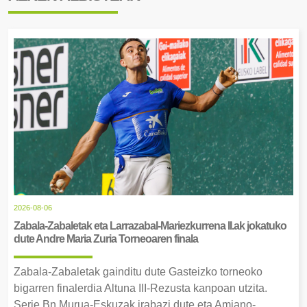
2026-08-06
Zabala-Zabaletak eta Larrazabal-Mariezkurrena II.ak jokatuko
dute Andre Maria Zuria Torneoaren finala
Zabala-Zabaletak gainditu dute Gasteizko torneoko
bigarren finalerdia Altuna III-Rezusta kanpoan utzita.
Serie Bn Murua-Eskuzak irabazi dute eta Amiano-