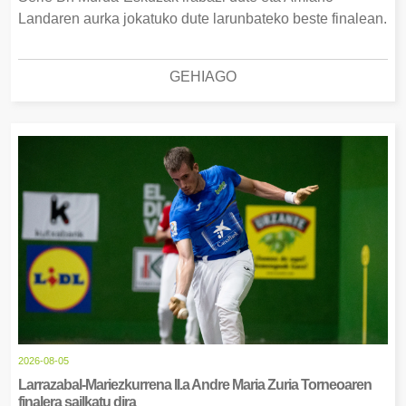
Landaren aurka jokatuko dute larunbateko beste finalean.
GEHIAGO
2026-08-05
Larrazabal-Mariezkurrena II.a Andre Maria Zuria Torneoaren
finalera sailkatu dira