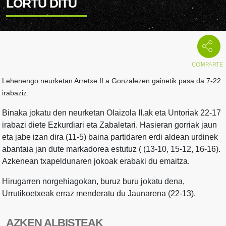
LORTU DITU
Lehenengo neurketan Arretxe II.a Gonzalezen gainetik pasa da 7-22
irabaziz.
Binaka jokatu den neurketan Olaizola II.ak eta Untoriak 22-17
irabazi diete Ezkurdiari eta Zabaletari. Hasieran gorriak jaun
eta jabe izan dira (11-5) baina partidaren erdi aldean urdinek
abantaia jan dute markadorea estutuz ( (13-10, 15-12, 16-16).
Azkenean txapeldunaren jokoak erabaki du emaitza.
Hirugarren norgehiagokan, buruz buru jokatu dena,
Urrutikoetxeak erraz menderatu du Jaunarena (22-13).
AZKEN ALBISTEAK