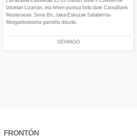
Larrazabal-Zabaletak 22-20 irabazi diete P.Etxeberria-
Iztuetari Lizarran, eta lehen puntua lortu dute CaixaBank
Mastersean. Serie Bn, Jaka-Eskuzak Salaberria-
Morgaetxebarria gainditu dituzte.
GEHIAGO
FRONTÓN