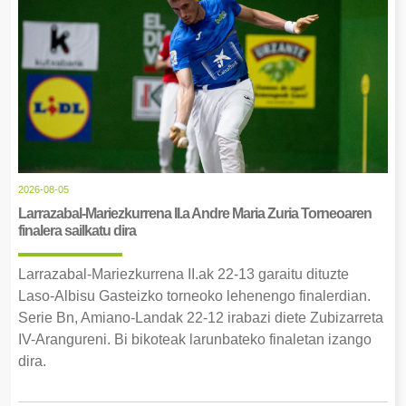
2026-08-05
Larrazabal-Mariezkurrena II.a Andre Maria Zuria Torneoaren
finalera sailkatu dira
Larrazabal-Mariezkurrena II.ak 22-13 garaitu dituzte
Laso-Albisu Gasteizko torneoko lehenengo finalerdian.
Serie Bn, Amiano-Landak 22-12 irabazi diete Zubizarreta
IV-Arangureni. Bi bikoteak larunbateko finaletan izango
dira.