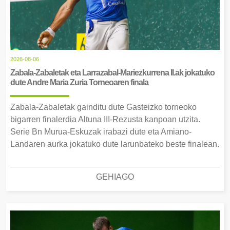
2026-08-06
Zabala-Zabaletak eta Larrazabal-Mariezkurrena II.ak jokatuko
dute Andre Maria Zuria Torneoaren finala
Zabala-Zabaletak gainditu dute Gasteizko torneoko
bigarren finalerdia Altuna III-Rezusta kanpoan utzita.
Serie Bn Murua-Eskuzak irabazi dute eta Amiano-
Landaren aurka jokatuko dute larunbateko beste finalean.
GEHIAGO