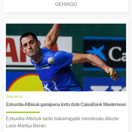
GEHIAGO
2026-08-04
Ezkurdia-Albisuk garaipena lortu dute CaixaBank Mastersean
Ezkurdia-Albisuk tanto bakarragatik menderatu dituzte
Laso-Martija Beran.