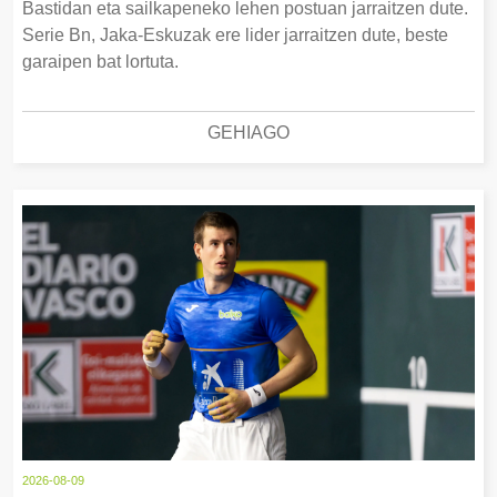
Bastidan eta sailkapeneko lehen postuan jarraitzen dute.
Serie Bn, Jaka-Eskuzak ere lider jarraitzen dute, beste
garaipen bat lortuta.
GEHIAGO
2026-08-09