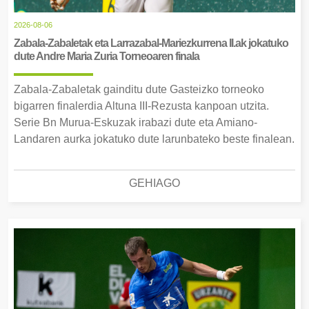
2026-08-06
Zabala-Zabaletak eta Larrazabal-Mariezkurrena II.ak jokatuko
dute Andre Maria Zuria Torneoaren finala
Zabala-Zabaletak gainditu dute Gasteizko torneoko
bigarren finalerdia Altuna III-Rezusta kanpoan utzita.
Serie Bn Murua-Eskuzak irabazi dute eta Amiano-
Landaren aurka jokatuko dute larunbateko beste finalean.
GEHIAGO