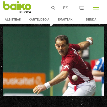
ES
ALBISTEAK
KARTELDEGIA
EMAITZAK
DENDA