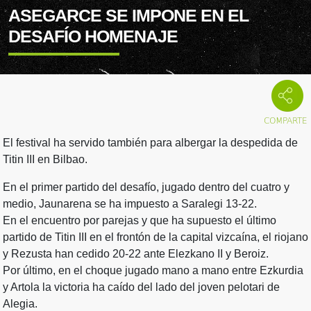
ASEGARCE SE IMPONE EN EL
DESAFÍO HOMENAJE
El festival ha servido también para albergar la despedida de
Titin III en Bilbao.
En el primer partido del desafío, jugado dentro del cuatro y
medio, Jaunarena se ha impuesto a Saralegi 13-22.
En el encuentro por parejas y que ha supuesto el último
partido de Titin III en el frontón de la capital vizcaína, el riojano
y Rezusta han cedido 20-22 ante Elezkano II y Beroiz.
Por último, en el choque jugado mano a mano entre Ezkurdia
y Artola la victoria ha caído del lado del joven pelotari de
Alegia.