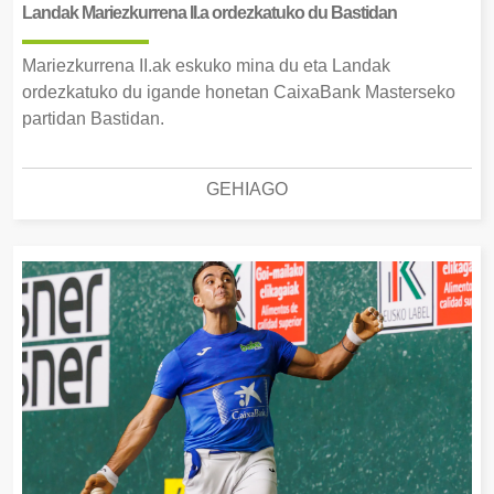
Landak Mariezkurrena II.a ordezkatuko du Bastidan
Mariezkurrena II.ak eskuko mina du eta Landak
ordezkatuko du igande honetan CaixaBank Masterseko
partidan Bastidan.
GEHIAGO