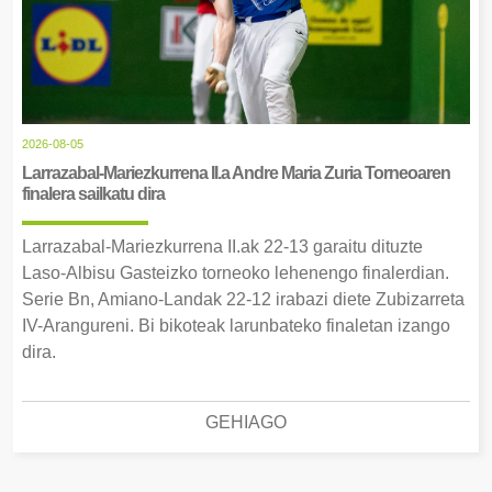
2026-08-05
Larrazabal-Mariezkurrena II.a Andre Maria Zuria Torneoaren
finalera sailkatu dira
Larrazabal-Mariezkurrena II.ak 22-13 garaitu dituzte
Laso-Albisu Gasteizko torneoko lehenengo finalerdian.
Serie Bn, Amiano-Landak 22-12 irabazi diete Zubizarreta
IV-Arangureni. Bi bikoteak larunbateko finaletan izango
dira.
GEHIAGO