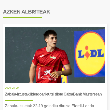
AZKEN ALBISTEAK
2026-08-09
Zabala-Iztuetak lidergoari eutsi diote CaixaBank Mastersean
Zabala-Iztuetak 22-19 gainditu dituzte Elordi-Landa