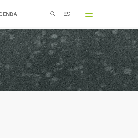
ES
DENDA