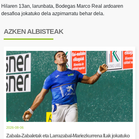
Hilaren 13an, larunbata, Bodegas Marco Real ardoaren
desafioa jokatuko dela azpimarratu behar dela.
AZKEN ALBISTEAK
2026-08-06
Zabala-Zabaletak eta Larrazabal-Mariezkurrena II.ak jokatuko