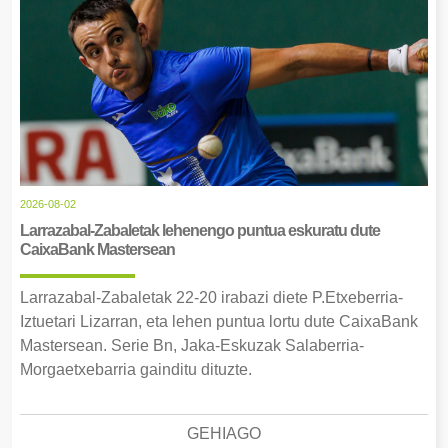
2026-08-02
Larrazabal-Zabaletak lehenengo puntua eskuratu dute
CaixaBank Mastersean
Larrazabal-Zabaletak 22-20 irabazi diete P.Etxeberria-
Iztuetari Lizarran, eta lehen puntua lortu dute CaixaBank
Mastersean. Serie Bn, Jaka-Eskuzak Salaberria-
Morgaetxebarria gainditu dituzte.
GEHIAGO