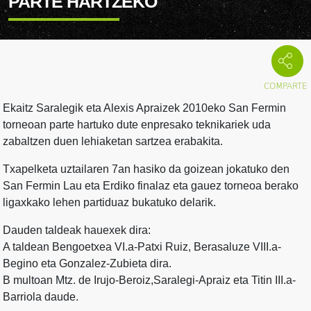
PARTE HARTZEKO
Ekaitz Saralegik eta Alexis Apraizek 2010eko San Fermin
torneoan parte hartuko dute enpresako teknikariek uda
zabaltzen duen lehiaketan sartzea erabakita.
Txapelketa uztailaren 7an hasiko da goizean jokatuko den
San Fermin Lau eta Erdiko finalaz eta gauez torneoa berako
ligaxkako lehen partiduaz bukatuko delarik.
Dauden taldeak hauexek dira:
A taldean Bengoetxea VI.a-Patxi Ruiz, Berasaluze VIII.a-
Begino eta Gonzalez-Zubieta dira.
B multoan Mtz. de Irujo-Beroiz,Saralegi-Apraiz eta Titin III.a-
Barriola daude.