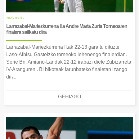
2026-08-05
Larrazabal-Mariezkurrena II.a Andre Maria Zuria Torneoaren
finalera sailkatu dira
Larrazabal-Mariezkurrena II.ak 22-13 garaitu dituzte
Laso-Albisu Gasteizko torneoko lehenengo finalerdian.
Serie Bn, Amiano-Landak 22-12 irabazi diete Zubizarreta
IV-Arangureni. Bi bikoteak larunbateko finaletan izango
dira.
GEHIAGO