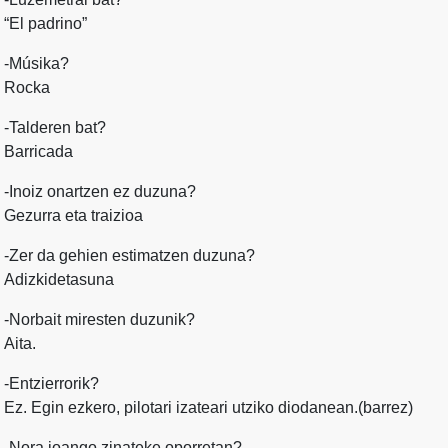
“El padrino”
-Músika?
Rocka
-Talderen bat?
Barricada
-Inoiz onartzen ez duzuna?
Gezurra eta traizioa
-Zer da gehien estimatzen duzuna?
Adizkidetasuna
-Norbait miresten duzunik?
Aita.
-Entzierrorik?
Ez. Egin ezkero, pilotari izateari utziko diodanean.(barrez)
-Nora joango zinateke oporretan?