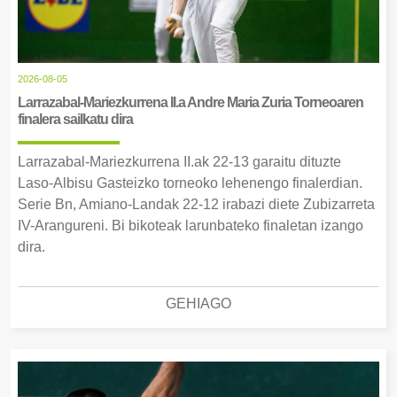
2026-08-05
Larrazabal-Mariezkurrena II.a Andre Maria Zuria Torneoaren
finalera sailkatu dira
Larrazabal-Mariezkurrena II.ak 22-13 garaitu dituzte
Laso-Albisu Gasteizko torneoko lehenengo finalerdian.
Serie Bn, Amiano-Landak 22-12 irabazi diete Zubizarreta
IV-Arangureni. Bi bikoteak larunbateko finaletan izango
dira.
GEHIAGO