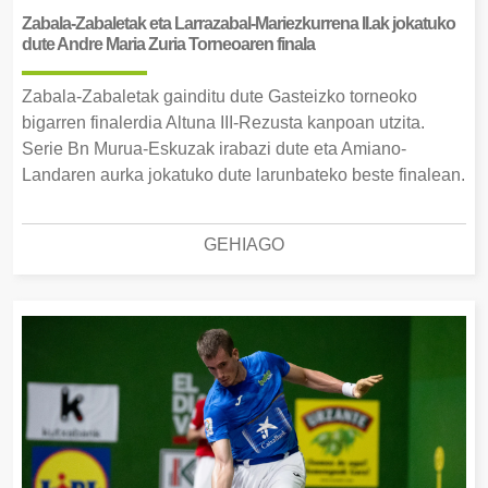
Zabala-Zabaletak eta Larrazabal-Mariezkurrena II.ak jokatuko
dute Andre Maria Zuria Torneoaren finala
Zabala-Zabaletak gainditu dute Gasteizko torneoko
bigarren finalerdia Altuna III-Rezusta kanpoan utzita.
Serie Bn Murua-Eskuzak irabazi dute eta Amiano-
Landaren aurka jokatuko dute larunbateko beste finalean.
GEHIAGO