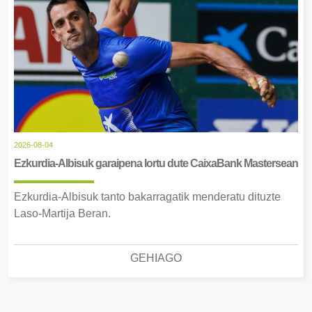
2026-08-04
Ezkurdia-Albisuk garaipena lortu dute CaixaBank Mastersean
Ezkurdia-Albisuk tanto bakarragatik menderatu dituzte
Laso-Martija Beran.
GEHIAGO