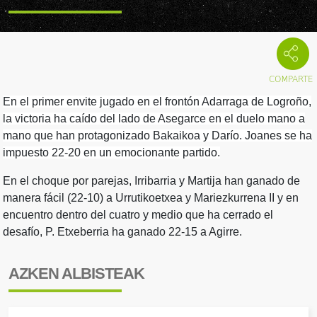
En el primer envite jugado en el frontón Adarraga de Logroño,
la victoria ha caído del lado de Asegarce en el duelo mano a
mano que han protagonizado Bakaikoa y Darío. Joanes se ha
impuesto 22-20 en un emocionante partido.
En el choque por parejas, Irribarria y Martija han ganado de
manera fácil (22-10) a Urrutikoetxea y Mariezkurrena II y en
encuentro dentro del cuatro y medio que ha cerrado el
desafío, P. Etxeberria ha ganado 22-15 a Agirre.
AZKEN ALBISTEAK