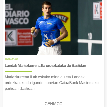
2026-08-09
Landak Mariezkurrena II.a ordezkatuko du Bastidan
Mariezkurrena II.ak eskuko mina du eta Landak
ordezkatuko du igande honetan CaixaBank Masterseko
partidan Bastidan.
GEHIAGO