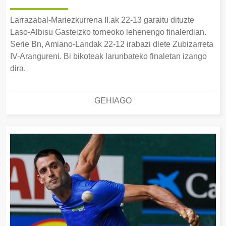
Larrazabal-Mariezkurrena II.ak 22-13 garaitu dituzte
Laso-Albisu Gasteizko torneoko lehenengo finalerdian.
Serie Bn, Amiano-Landak 22-12 irabazi diete Zubizarreta
IV-Arangureni. Bi bikoteak larunbateko finaletan izango
dira.
GEHIAGO