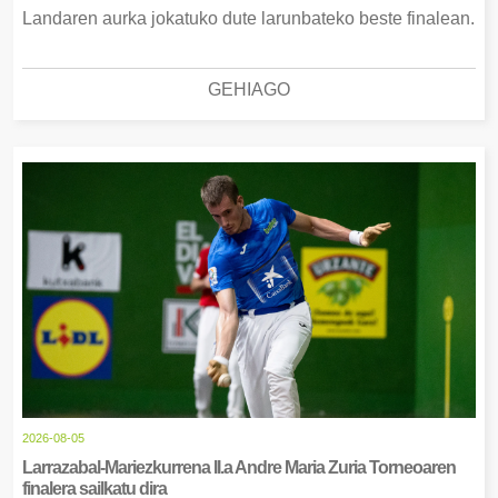
Landaren aurka jokatuko dute larunbateko beste finalean.
GEHIAGO
2026-08-05
Larrazabal-Mariezkurrena II.a Andre Maria Zuria Torneoaren
finalera sailkatu dira