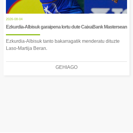
2026-08-04
Ezkurdia-Albisuk garaipena lortu dute CaixaBank Mastersean
Ezkurdia-Albisuk tanto bakarragatik menderatu dituzte
Laso-Martija Beran.
GEHIAGO