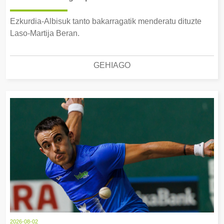
Ezkurdia-Albisuk tanto bakarragatik menderatu dituzte
Laso-Martija Beran.
GEHIAGO
2026-08-02