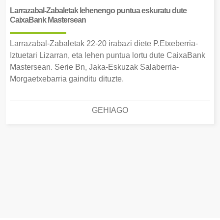
Larrazabal-Zabaletak lehenengo puntua eskuratu dute
CaixaBank Mastersean
Larrazabal-Zabaletak 22-20 irabazi diete P.Etxeberria-
Iztuetari Lizarran, eta lehen puntua lortu dute CaixaBank
Mastersean. Serie Bn, Jaka-Eskuzak Salaberria-
Morgaetxebarria gainditu dituzte.
GEHIAGO