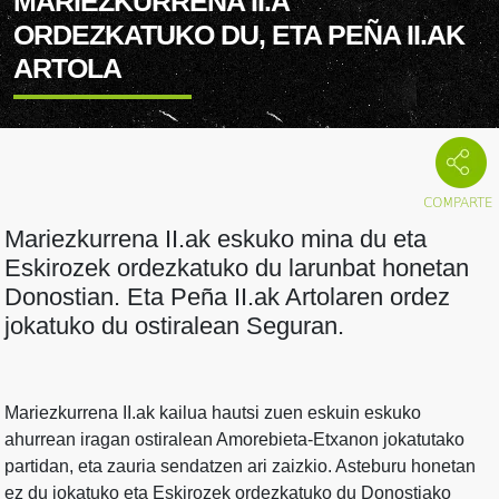
MARIEZKURRENA II.A
ORDEZKATUKO DU, ETA PEÑA II.AK
ARTOLA
Mariezkurrena II.ak eskuko mina du eta
Eskirozek ordezkatuko du larunbat honetan
Donostian. Eta Peña II.ak Artolaren ordez
jokatuko du ostiralean Seguran.
Mariezkurrena II.ak kailua hautsi zuen eskuin eskuko
ahurrean iragan ostiralean Amorebieta-Etxanon jokatutako
partidan, eta zauria sendatzen ari zaizkio. Asteburu honetan
ez du jokatuko eta Eskirozek ordezkatuko du Donostiako