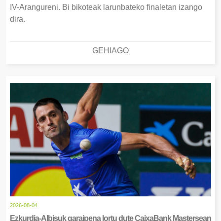
IV-Arangureni. Bi bikoteak larunbateko finaletan izango
dira.
GEHIAGO
2026-08-04
Ezkurdia-Albisuk garaipena lortu dute CaixaBank Mastersean