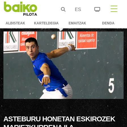
ES
ALBISTEAK
KARTELDEGIA
EMAITZAK
DENDA
ASTEBURU HONETAN ESKIROZEK