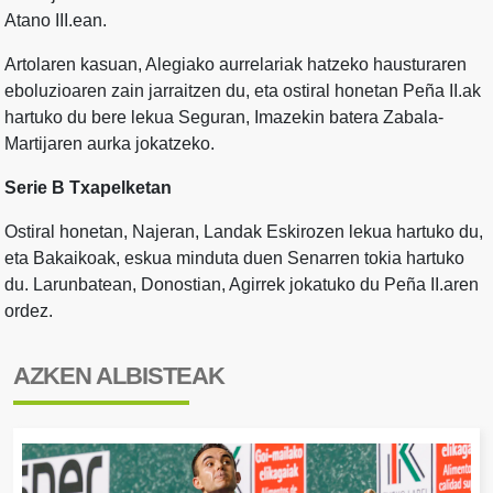
Atano III.ean.
Artolaren kasuan, Alegiako aurrelariak hatzeko hausturaren
eboluzioaren zain jarraitzen du, eta ostiral honetan Peña II.ak
hartuko du bere lekua Seguran, Imazekin batera Zabala-
Martijaren aurka jokatzeko.
Serie B Txapelketan
Ostiral honetan, Najeran, Landak Eskirozen lekua hartuko du,
eta Bakaikoak, eskua minduta duen Senarren tokia hartuko
du. Larunbatean, Donostian, Agirrek jokatuko du Peña II.aren
ordez.
AZKEN ALBISTEAK