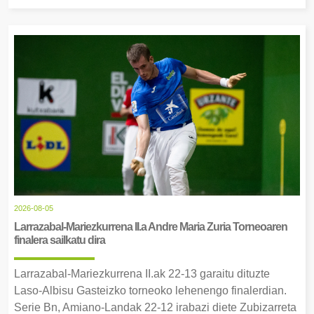
2026-08-05
Larrazabal-Mariezkurrena II.a Andre Maria Zuria Torneoaren
finalera sailkatu dira
Larrazabal-Mariezkurrena II.ak 22-13 garaitu dituzte
Laso-Albisu Gasteizko torneoko lehenengo finalerdian.
Serie Bn, Amiano-Landak 22-12 irabazi diete Zubizarreta