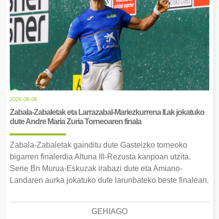
2026-08-06
Zabala-Zabaletak eta Larrazabal-Mariezkurrena II.ak jokatuko
dute Andre Maria Zuria Torneoaren finala
Zabala-Zabaletak gainditu dute Gasteizko torneoko
bigarren finalerdia Altuna III-Rezusta kanpoan utzita.
Serie Bn Murua-Eskuzak irabazi dute eta Amiano-
Landaren aurka jokatuko dute larunbateko beste finalean.
GEHIAGO