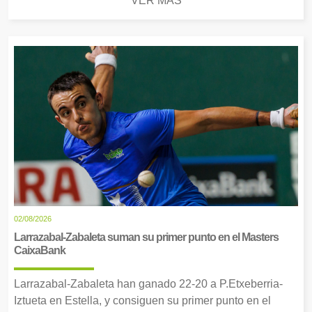
VER MÁS
02/08/2026
Larrazabal-Zabaleta suman su primer punto en el Masters
CaixaBank
Larrazabal-Zabaleta han ganado 22-20 a P.Etxeberria-
Iztueta en Estella, y consiguen su primer punto en el