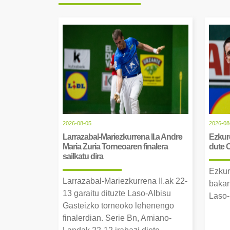
2026-08-05
2026-08
Larrazabal-Mariezkurrena II.a Andre
Ezkurd
Maria Zuria Torneoaren finalera
dute 
sailkatu dira
Ezkur
Larrazabal-Mariezkurrena II.ak 22-
bakar
13 garaitu dituzte Laso-Albisu
Laso-
Gasteizko torneoko lehenengo
finalerdian. Serie Bn, Amiano-