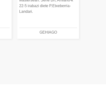
Mastersean. Serie Bn, Amiano-k
22-5 irabazi diete P.Etxeberria-
Landari.
GEHIAGO