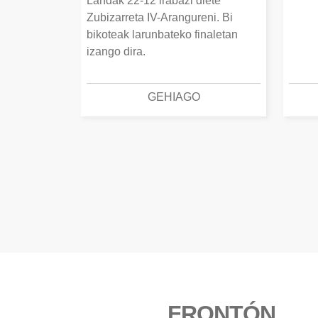
Landak 22-12 irabazi diete
Zubizarreta IV-Arangureni. Bi
bikoteak larunbateko finaletan
izango dira.
GEHIAGO
FRONTÓN