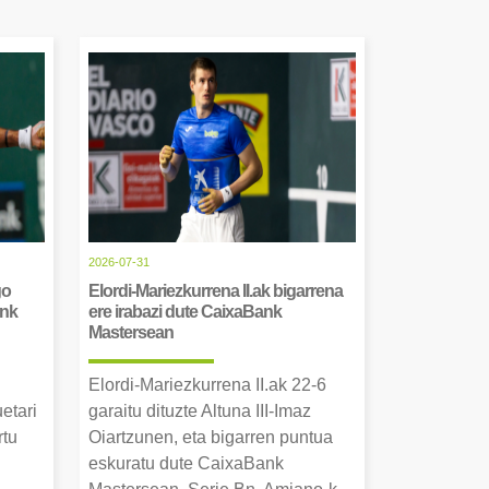
2026-07-31
go
Elordi-Mariezkurrena II.ak bigarrena
ank
ere irabazi dute CaixaBank
Mastersean
Elordi-Mariezkurrena II.ak 22-6
uetari
garaitu dituzte Altuna III-Imaz
rtu
Oiartzunen, eta bigarren puntua
.
eskuratu dute CaixaBank