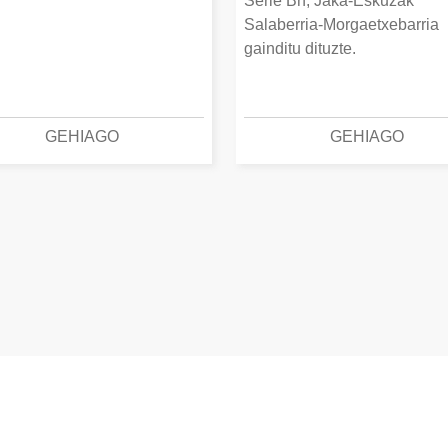
Serie Bn, Jaka-Eskuzak
Salaberria-Morgaetxebarria
gainditu dituzte.
GEHIAGO
GEHIAGO