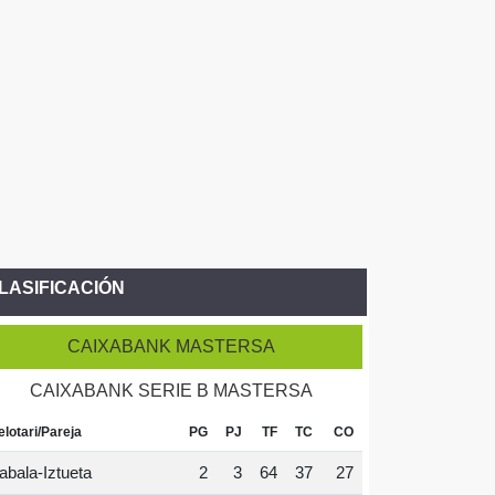
LASIFICACIÓN
CAIXABANK MASTERSA
CAIXABANK SERIE B MASTERSA
elotari/Pareja
PG
PJ
TF
TC
CO
abala-Iztueta
2
3
64
37
27