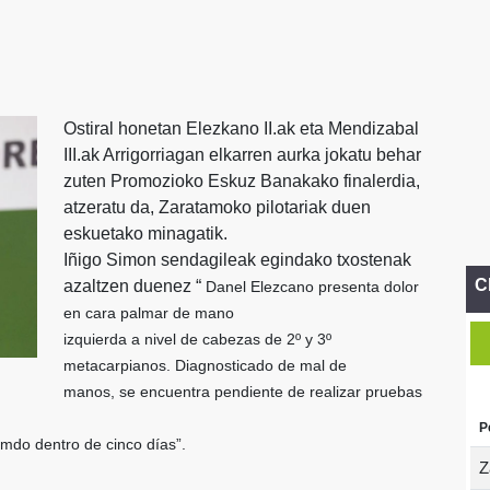
Ostiral honetan Elezkano II.ak eta Mendizabal
III.ak Arrigorriagan elkarren aurka jokatu behar
zuten Promozioko Eskuz Banakako finalerdia,
atzeratu da, Zaratamoko pilotariak duen
eskuetako minagatik.
Iñigo Simon sendagileak egindako txostenak
C
azaltzen duenez “
Danel Elezcano presenta dolor
en cara palmar de mano
izquierda a nivel de cabezas de 2º y 3º
metacarpianos. Diagnosticado de mal de
manos, se encuentra pendiente de realizar pruebas
P
amdo dentro de cinco días”.
Z