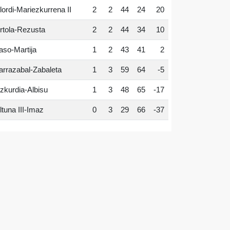
lordi-Mariezkurrena II
2
2
44
24
20
rtola-Rezusta
2
2
44
34
10
aso-Martija
1
2
43
41
2
arrazabal-Zabaleta
1
3
59
64
-5
zkurdia-Albisu
1
3
48
65
-17
ltuna III-Imaz
0
3
29
66
-37