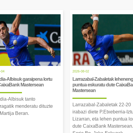
-04
2026-08-02
ia-Albisuk garaipena lortu
Larrazabal-Zabaletak lehenen
CaixaBank Mastersean
puntua eskuratu dute CaixaB
Mastersean
dia-Albisuk tanto
Larrazabal-Zabaletak 22-20
ragatik menderatu dituzte
irabazi diete P.Etxeberria-Izt
Martija Beran.
Lizarran, eta lehen puntua lo
dute CaixaBank Mastersean