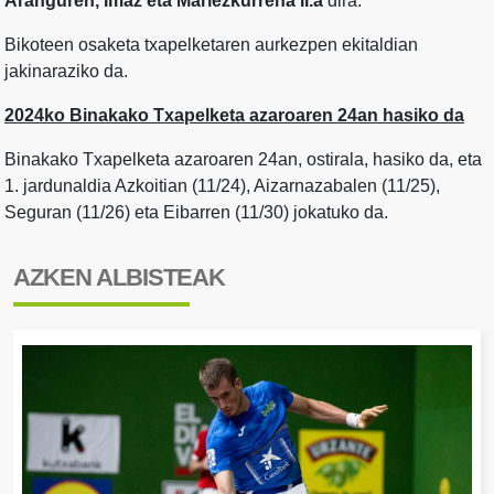
Aranguren, Imaz eta Mariezkurrena II.a
dira.
Bikoteen osaketa txapelketaren aurkezpen ekitaldian
jakinaraziko da.
2024ko Binakako Txapelketa azaroaren 24an hasiko da
Binakako Txapelketa azaroaren 24an, ostirala, hasiko da, eta
1. jardunaldia Azkoitian (11/24), Aizarnazabalen (11/25),
Seguran (11/26) eta Eibarren (11/30) jokatuko da.
AZKEN ALBISTEAK