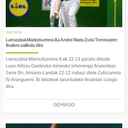
2026-08-05
Larrazabal-Mariezkurrena II.a Andre Maria Zuria Torneoaren
finalera sailkatu dira
Larrazabal-Mariezkurrena II.ak 22-13 garaitu dituzte
Laso-Albisu Gasteizko torneoko lehenengo finalerdian.
Serie Bn, Amiano-Landak 22-12 irabazi diete Zubizarreta
IV-Arangureni. Bi bikoteak larunbateko finaletan izango
dira.
GEHIAGO