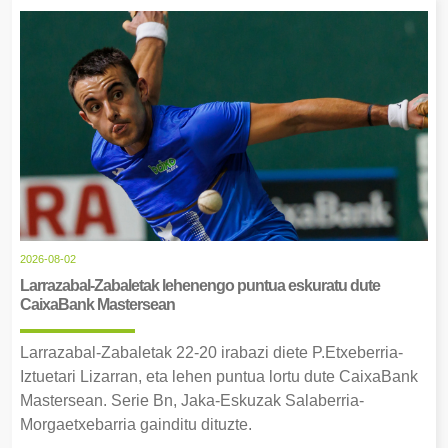
2026-08-02
Larrazabal-Zabaletak lehenengo puntua eskuratu dute
CaixaBank Mastersean
Larrazabal-Zabaletak 22-20 irabazi diete P.Etxeberria-
Iztuetari Lizarran, eta lehen puntua lortu dute CaixaBank
Mastersean. Serie Bn, Jaka-Eskuzak Salaberria-
Morgaetxebarria gainditu dituzte.