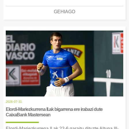
GEHIAGO
2026-07-31
Elordi-Mariezkurrena II.ak bigarrena ere irabazi dute
CaixaBank Mastersean
Elordi-Mariezkurrena II.ak 22-6 garaitu dituzte Altuna III-