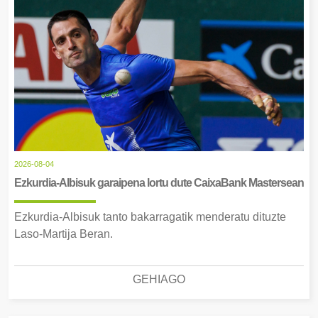
2026-08-04
Ezkurdia-Albisuk garaipena lortu dute CaixaBank Mastersean
Ezkurdia-Albisuk tanto bakarragatik menderatu dituzte
Laso-Martija Beran.
GEHIAGO