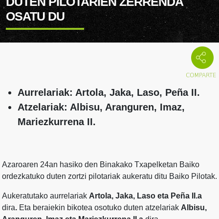
DUTEN PILOTARIEN ZERRENDA
OSATU DU
Aurrelariak: Artola, Jaka, Laso, Peña II.
Atzelariak: Albisu, Aranguren, Imaz,
Mariezkurrena II.
Azaroaren 24an hasiko den Binakako Txapelketan Baiko
ordezkatuko duten zortzi pilotariak aukeratu ditu Baiko Pilotak.
Aukeratutako aurrelariak
Artola, Jaka, Laso eta Peña II.a
dira
.
Eta beraiekin bikotea osotuko duten atzelariak
Albisu,