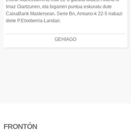
Imaz Oiartzunen, eta bigarren puntua eskuratu dute
CaixaBank Mastersean. Serie Bn, Amiano-k 22-5 irabazi
diete P.Etxeberria-Landari.
GEHIAGO
FRONTÓN