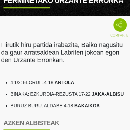
FERMINETAKO URZANTE ERRONKA
Hirutik hiru partida irabazita, Baiko nagusitu
da gaur arratsaldean Labriten jokoan egon
den Urzante Erronkan.
4 1/2: ELORDI 14-18
ARTOLA
BINAKA: EZKURDIA-REZUSTA 17-22
JAKA-ALBISU
BURUZ BURU: ALDABE 4-18
BAKAIKOA
AZKEN ALBISTEAK