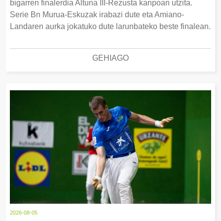
bigarren finalerdia Altuna III-Rezusta kanpoan utzita.
Serie Bn Murua-Eskuzak irabazi dute eta Amiano-
Landaren aurka jokatuko dute larunbateko beste finalean.
GEHIAGO
2026-08-05