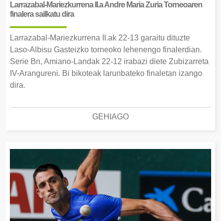
Larrazabal-Mariezkurrena II.a Andre Maria Zuria Torneoaren
finalera sailkatu dira
Larrazabal-Mariezkurrena II.ak 22-13 garaitu dituzte
Laso-Albisu Gasteizko torneoko lehenengo finalerdian.
Serie Bn, Amiano-Landak 22-12 irabazi diete Zubizarreta
IV-Arangureni. Bi bikoteak larunbateko finaletan izango
dira.
GEHIAGO