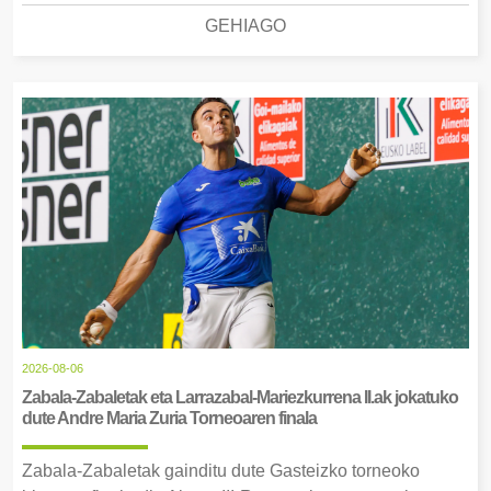
GEHIAGO
2026-08-06
Zabala-Zabaletak eta Larrazabal-Mariezkurrena II.ak jokatuko
dute Andre Maria Zuria Torneoaren finala
Zabala-Zabaletak gainditu dute Gasteizko torneoko