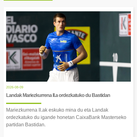
2026-08-09
Landak Mariezkurrena II.a ordezkatuko du Bastidan
Mariezkurrena II.ak eskuko mina du eta Landak
ordezkatuko du igande honetan CaixaBank Masterseko
partidan Bastidan.