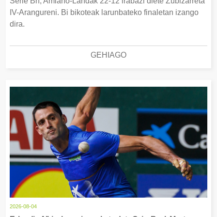
Serie Bn, Amiano-Landak 22-12 irabazi diete Zubizarreta
IV-Arangureni. Bi bikoteak larunbateko finaletan izango
dira.
GEHIAGO
2026-08-04