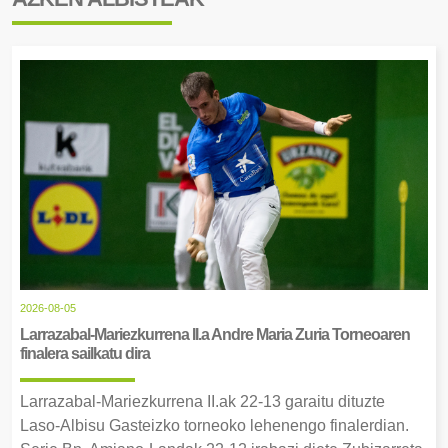
2026-08-05
Larrazabal-Mariezkurrena II.a Andre Maria Zuria Torneoaren
finalera sailkatu dira
Larrazabal-Mariezkurrena II.ak 22-13 garaitu dituzte
Laso-Albisu Gasteizko torneoko lehenengo finalerdian.