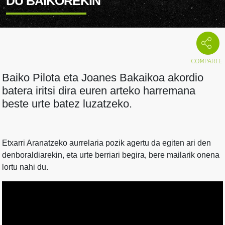
DU BAIKOREKIN
Baiko Pilota eta Joanes Bakaikoa akordio
batera iritsi dira euren arteko harremana
beste urte batez luzatzeko.
Etxarri Aranatzeko aurrelaria pozik agertu da egiten ari den
denboraldiarekin, eta urte berriari begira, bere mailarik onena
lortu nahi du.