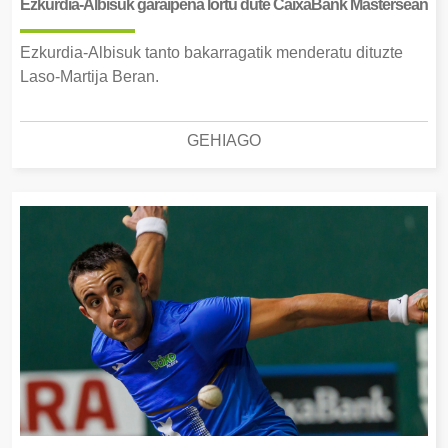
Ezkurdia-Albisuk garaipena lortu dute CaixaBank Mastersean
Ezkurdia-Albisuk tanto bakarragatik menderatu dituzte
Laso-Martija Beran.
GEHIAGO