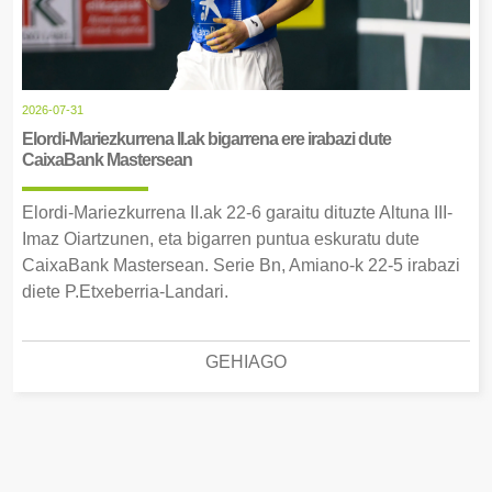
2026-07-31
Elordi-Mariezkurrena II.ak bigarrena ere irabazi dute
CaixaBank Mastersean
Elordi-Mariezkurrena II.ak 22-6 garaitu dituzte Altuna III-
Imaz Oiartzunen, eta bigarren puntua eskuratu dute
CaixaBank Mastersean. Serie Bn, Amiano-k 22-5 irabazi
diete P.Etxeberria-Landari.
GEHIAGO