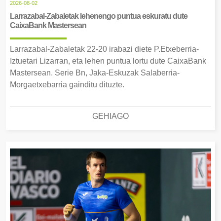
2026-08-02
Larrazabal-Zabaletak lehenengo puntua eskuratu dute
CaixaBank Mastersean
Larrazabal-Zabaletak 22-20 irabazi diete P.Etxeberria-
Iztuetari Lizarran, eta lehen puntua lortu dute CaixaBank
Mastersean. Serie Bn, Jaka-Eskuzak Salaberria-
Morgaetxebarria gainditu dituzte.
GEHIAGO