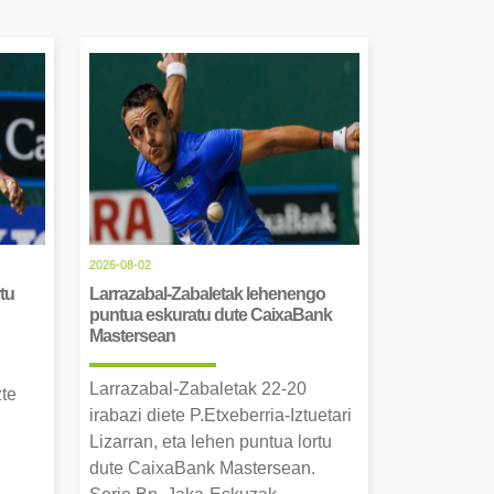
2026-08-02
tu
Larrazabal-Zabaletak lehenengo
puntua eskuratu dute CaixaBank
Mastersean
Larrazabal-Zabaletak 22-20
zte
irabazi diete P.Etxeberria-Iztuetari
Lizarran, eta lehen puntua lortu
dute CaixaBank Mastersean.