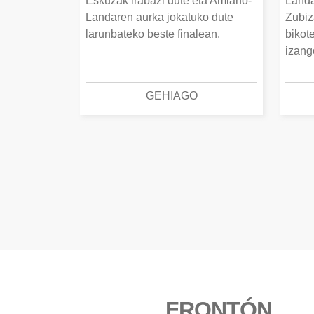
Eskuzak irabazi dute eta Amiano-
Landa
Landaren aurka jokatuko dute
Zubiz
larunbateko beste finalean.
bikot
izang
GEHIAGO
FRONTÓN