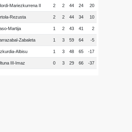
lordi-Mariezkurrena II
2
2
44
24
20
rtola-Rezusta
2
2
44
34
10
aso-Martija
1
2
43
41
2
arrazabal-Zabaleta
1
3
59
64
-5
zkurdia-Albisu
1
3
48
65
-17
ltuna III-Imaz
0
3
29
66
-37