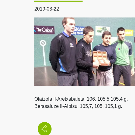
2019-03-22
Olaizola II-Aretxabaleta: 106, 105,5 105,4 g.
Berasaluze II-Albisu: 105,7, 105, 105,1 g.