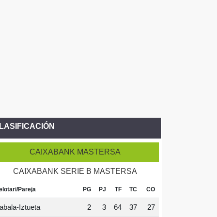
LASIFICACIÓN
CAIXABANK MASTERSA
CAIXABANK SERIE B MASTERSA
elotari/Pareja
PG
PJ
TF
TC
CO
abala-Iztueta
2
3
64
37
27