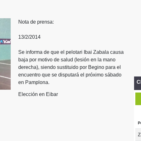
Nota de prensa:
13/2/2014
Se informa de que el pelotari Ibai Zabala causa
baja por motivo de salud (lesión en la mano
derecha), siendo sustituido por Begino para el
encuentro que se disputará el próximo sábado
C
en Pamplona.
Elección en Eibar
P
Z