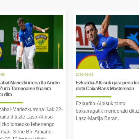
-05
2026-08-04
abal-Mariezkurrena II.a Andre
Ezkurdia-Albisuk garaipena lor
Zuria Torneoaren finalera
dute CaixaBank Mastersean
tu dira
Ezkurdia-Albisuk tanto
zabal-Mariezkurrena II.ak 22-
bakarragatik menderatu ditu
raitu dituzte Laso-Albisu
Laso-Martija Beran.
izko torneoko lehenengo
erdian. Serie Bn, Amiano-