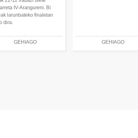
k 22-12 irabazi diete
arreta IV-Arangureni. Bi
eak larunbateko finaletan
o dira.
GEHIAGO
GEHIAGO