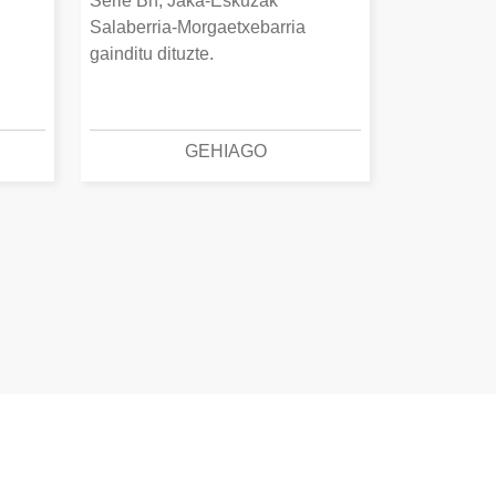
Serie Bn, Jaka-Eskuzak
Salaberria-Morgaetxebarria
gainditu dituzte.
GEHIAGO