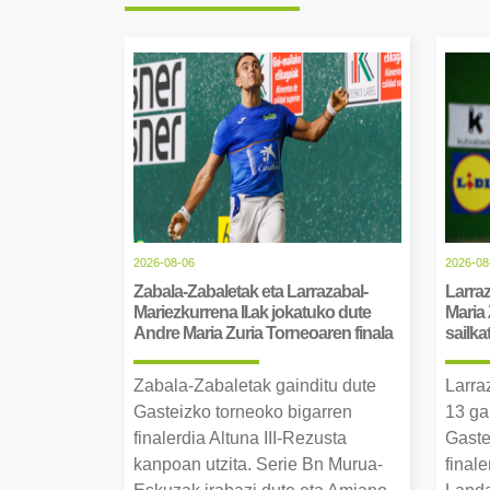
2026-08-06
2026-08
Zabala-Zabaletak eta Larrazabal-
Larraz
Mariezkurrena II.ak jokatuko dute
Maria 
Andre Maria Zuria Torneoaren finala
sailka
Zabala-Zabaletak gainditu dute
Larra
Gasteizko torneoko bigarren
13 ga
finalerdia Altuna III-Rezusta
Gaste
kanpoan utzita. Serie Bn Murua-
final