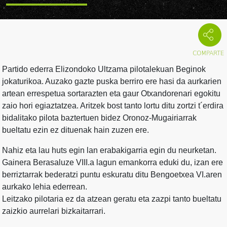
Partido ederra Elizondoko Ultzama pilotalekuan Beginok
jokaturikoa. Auzako gazte puska berriro ere hasi da aurkarien
artean errespetua sortarazten eta gaur Otxandorenari egokitu
zaio hori egiaztatzea. Aritzek bost tanto lortu ditu zortzi t´erdira
bidalitako pilota baztertuen bidez Oronoz-Mugairiarrak
bueltatu ezin ez dituenak hain zuzen ere.
Nahiz eta lau huts egin lan erabakigarria egin du neurketan.
Gainera Berasaluze VIII.a lagun emankorra eduki du, izan ere
berriztarrak bederatzi puntu eskuratu ditu Bengoetxea VI.aren
aurkako lehia ederrean.
Leitzako pilotaria ez da atzean geratu eta zazpi tanto bueltatu
zaizkio aurrelari bizkaitarrari.