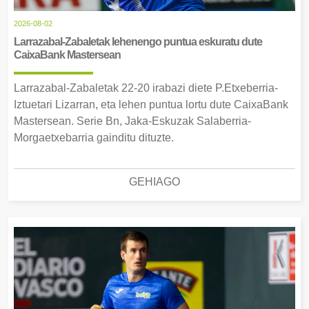
2026-08-02
Larrazabal-Zabaletak lehenengo puntua eskuratu dute
CaixaBank Mastersean
Larrazabal-Zabaletak 22-20 irabazi diete P.Etxeberria-
Iztuetari Lizarran, eta lehen puntua lortu dute CaixaBank
Mastersean. Serie Bn, Jaka-Eskuzak Salaberria-
Morgaetxebarria gainditu dituzte.
GEHIAGO