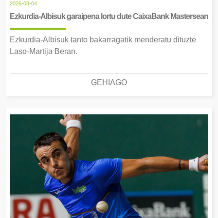
2026-08-04
Ezkurdia-Albisuk garaipena lortu dute CaixaBank Mastersean
Ezkurdia-Albisuk tanto bakarragatik menderatu dituzte
Laso-Martija Beran.
GEHIAGO