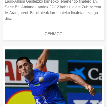
Laso-Albisu Gasteizko torneoko lehenengo finalerdian.
Serie Bn, Amiano-Landak 22-12 irabazi diete Zubizarreta
IV-Arangureni. Bi bikoteak larunbateko finaletan izango
dira.
GEHIAGO