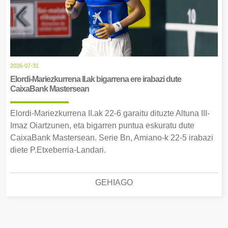
2026-07-31
Elordi-Mariezkurrena II.ak bigarrena ere irabazi dute
CaixaBank Mastersean
Elordi-Mariezkurrena II.ak 22-6 garaitu dituzte Altuna III-
Imaz Oiartzunen, eta bigarren puntua eskuratu dute
CaixaBank Mastersean. Serie Bn, Amiano-k 22-5 irabazi
diete P.Etxeberria-Landari.
GEHIAGO