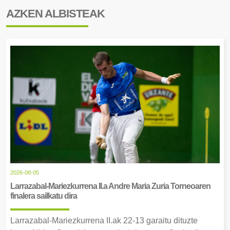
AZKEN ALBISTEAK
2026-08-05
Larrazabal-Mariezkurrena II.a Andre Maria Zuria Torneoaren
finalera sailkatu dira
Larrazabal-Mariezkurrena II.ak 22-13 garaitu dituzte