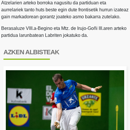
Atzelarien arteko borroka nagusitu da partiduan eta
aurrelariek tanto huts beste egin dute frontisetik hurrun izateaz
gain markadorean gorantz joateko asmo bakarra zutelako.
Berasaluze VIII.a-Begino eta Mtz. de Irujo-Goñi III.aren arteko
partidua larunbatean Labriten jokatuko da.
AZKEN ALBISTEAK