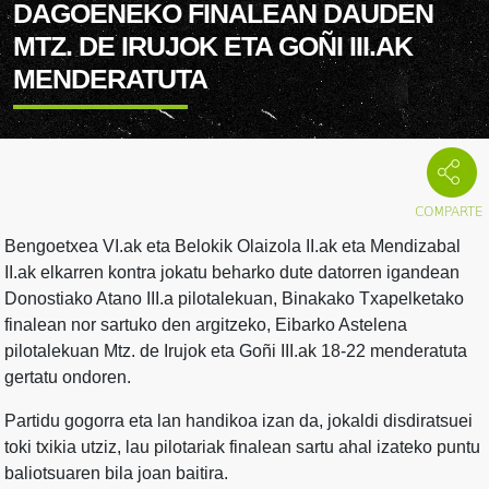
DAGOENEKO FINALEAN DAUDEN
MTZ. DE IRUJOK ETA GOÑI III.AK
MENDERATUTA
Bengoetxea VI.ak eta Belokik Olaizola II.ak eta Mendizabal
II.ak elkarren kontra jokatu beharko dute datorren igandean
Donostiako Atano III.a pilotalekuan, Binakako Txapelketako
finalean nor sartuko den argitzeko, Eibarko Astelena
pilotalekuan Mtz. de Irujok eta Goñi III.ak 18-22 menderatuta
gertatu ondoren.
Partidu gogorra eta lan handikoa izan da, jokaldi disdiratsuei
toki txikia utziz, lau pilotariak finalean sartu ahal izateko puntu
baliotsuaren bila joan baitira.