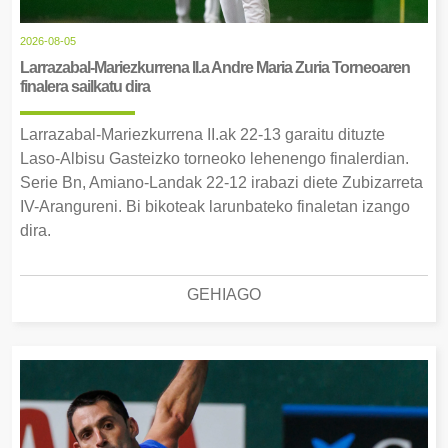
2026-08-05
Larrazabal-Mariezkurrena II.a Andre Maria Zuria Torneoaren
finalera sailkatu dira
Larrazabal-Mariezkurrena II.ak 22-13 garaitu dituzte
Laso-Albisu Gasteizko torneoko lehenengo finalerdian.
Serie Bn, Amiano-Landak 22-12 irabazi diete Zubizarreta
IV-Arangureni. Bi bikoteak larunbateko finaletan izango
dira.
GEHIAGO