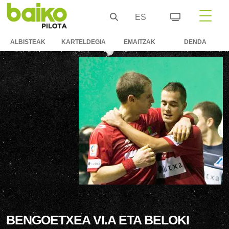
ES
ALBISTEAK
KARTELDEGIA
EMAITZAK
DENDA
BENGOETXEA VI.A ETA BELOKI