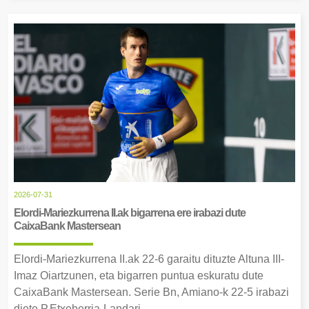
2026-07-31
Elordi-Mariezkurrena II.ak bigarrena ere irabazi dute
CaixaBank Mastersean
Elordi-Mariezkurrena II.ak 22-6 garaitu dituzte Altuna III-
Imaz Oiartzunen, eta bigarren puntua eskuratu dute
CaixaBank Mastersean. Serie Bn, Amiano-k 22-5 irabazi
diete P.Etxeberria-Landari.