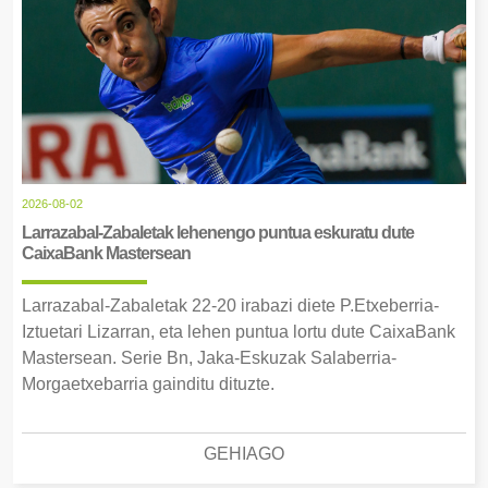
2026-08-02
Larrazabal-Zabaletak lehenengo puntua eskuratu dute
CaixaBank Mastersean
Larrazabal-Zabaletak 22-20 irabazi diete P.Etxeberria-
Iztuetari Lizarran, eta lehen puntua lortu dute CaixaBank
Mastersean. Serie Bn, Jaka-Eskuzak Salaberria-
Morgaetxebarria gainditu dituzte.
GEHIAGO