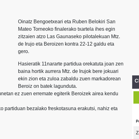
Oinatz Bengoetxeari eta Ruben Belokiri San
Mateo Torneoko finalerako txartela ihes egin
zitzaien atzo Las Gaunaseko pilotalekuan Mtz.
de Irujo eta Beroizen kontra 22-12 galdu eta
gero.
Hasieratik 11nararte partidua orekatuta joan zen
baina hortik aurrera Mtz. de Irujok bere jokuari
ekin zion eta zuloa zabaldu zuen markadorean
C
Beroiz on batek lagunduta.
 unetan ez zuen erremate egiterik Beroizek airea kendu
ako partiduan bezalako freskotasuna erakutsi, nahiz eta
P
Z