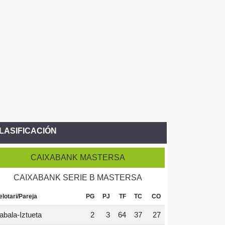
LASIFICACIÓN
CAIXABANK MASTERSA
CAIXABANK SERIE B MASTERSA
elotari/Pareja
PG
PJ
TF
TC
CO
abala-Iztueta
2
3
64
37
27