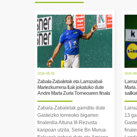
2026-08-06
2026-08
Zabala-Zabaletak eta Larrazabal-
Larraz
Mariezkurrena II.ak jokatuko dute
Maria 
Andre Maria Zuria Torneoaren finala
sailka
Zabala-Zabaletak gainditu dute
Larra
Gasteizko torneoko bigarren
13 ga
finalerdia Altuna III-Rezusta
Gaste
kanpoan utzita. Serie Bn Murua-
final