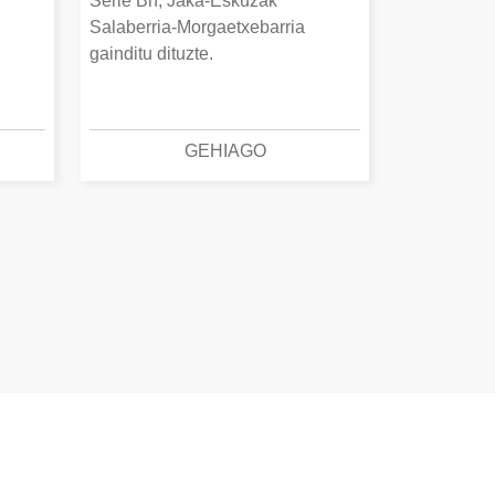
Serie Bn, Jaka-Eskuzak
Salaberria-Morgaetxebarria
gainditu dituzte.
GEHIAGO