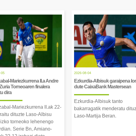
-05
2026-08-04
abal-Mariezkurrena II.a Andre
Ezkurdia-Albisuk garaipena lor
Zuria Torneoaren finalera
dute CaixaBank Mastersean
tu dira
Ezkurdia-Albisuk tanto
zabal-Mariezkurrena II.ak 22-
bakarragatik menderatu ditu
raitu dituzte Laso-Albisu
Laso-Martija Beran.
izko torneoko lehenengo
erdian. Serie Bn, Amiano-