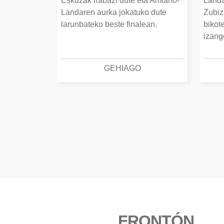
Eskuzak irabazi dute eta Amiano-
Landa
Landaren aurka jokatuko dute
Zubiz
larunbateko beste finalean.
bikot
izang
GEHIAGO
FRONTÓN