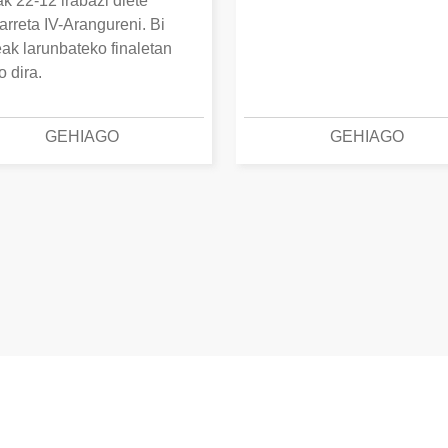
k 22-12 irabazi diete
arreta IV-Arangureni. Bi
eak larunbateko finaletan
o dira.
GEHIAGO
GEHIAGO