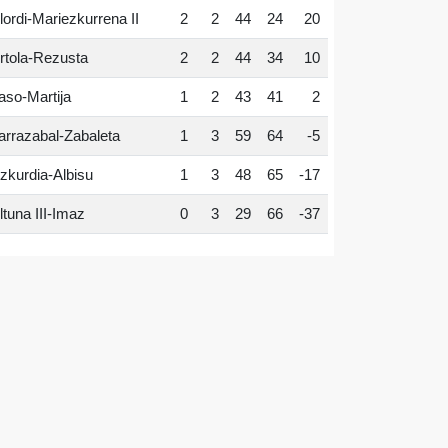
lordi-Mariezkurrena II
2
2
44
24
20
rtola-Rezusta
2
2
44
34
10
aso-Martija
1
2
43
41
2
arrazabal-Zabaleta
1
3
59
64
-5
zkurdia-Albisu
1
3
48
65
-17
ltuna III-Imaz
0
3
29
66
-37