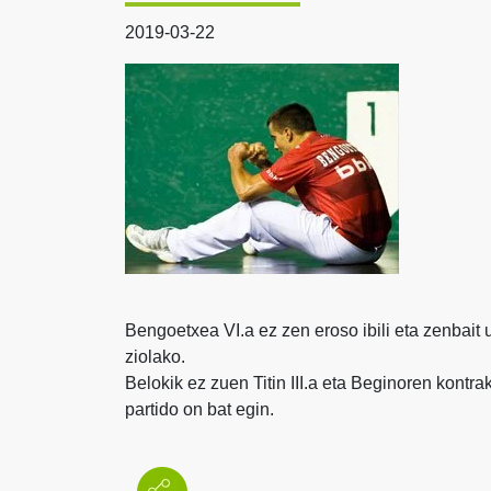
2019-03-22
Bengoetxea VI.a ez zen eroso ibili eta zenbait
ziolako.
Belokik ez zuen Titin III.a eta Beginoren kontr
partido on bat egin.