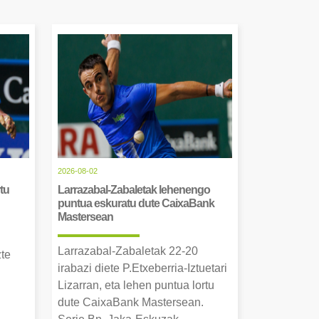
2026-08-02
tu
Larrazabal-Zabaletak lehenengo
puntua eskuratu dute CaixaBank
Mastersean
Larrazabal-Zabaletak 22-20
zte
irabazi diete P.Etxeberria-Iztuetari
Lizarran, eta lehen puntua lortu
dute CaixaBank Mastersean.