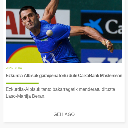
2026-08-04
Ezkurdia-Albisuk garaipena lortu dute CaixaBank Mastersean
Ezkurdia-Albisuk tanto bakarragatik menderatu dituzte
Laso-Martija Beran.
GEHIAGO