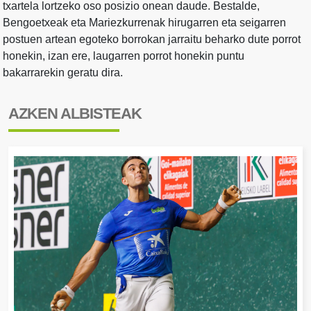
txartela lortzeko oso posizio onean daude. Bestalde,
Bengoetxeak eta Mariezkurrenak hirugarren eta seigarren
postuen artean egoteko borrokan jarraitu beharko dute porrot
honekin, izan ere, laugarren porrot honekin puntu
bakarrarekin geratu dira.
AZKEN ALBISTEAK