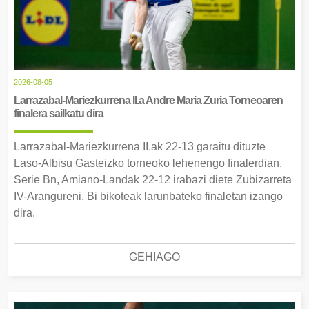
2026-08-05
Larrazabal-Mariezkurrena II.a Andre Maria Zuria Torneoaren
finalera sailkatu dira
Larrazabal-Mariezkurrena II.ak 22-13 garaitu dituzte
Laso-Albisu Gasteizko torneoko lehenengo finalerdian.
Serie Bn, Amiano-Landak 22-12 irabazi diete Zubizarreta
IV-Arangureni. Bi bikoteak larunbateko finaletan izango
dira.
GEHIAGO