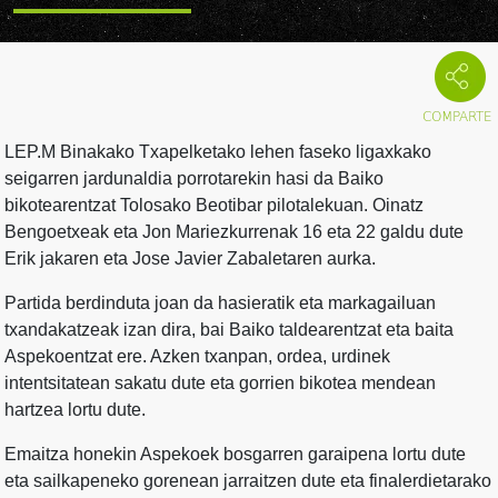
LEP.M Binakako Txapelketako lehen faseko ligaxkako
seigarren jardunaldia porrotarekin hasi da Baiko
bikotearentzat Tolosako Beotibar pilotalekuan. Oinatz
Bengoetxeak eta Jon Mariezkurrenak 16 eta 22 galdu dute
Erik jakaren eta Jose Javier Zabaletaren aurka.
Partida berdinduta joan da hasieratik eta markagailuan
txandakatzeak izan dira, bai Baiko taldearentzat eta baita
Aspekoentzat ere. Azken txanpan, ordea, urdinek
intentsitatean sakatu dute eta gorrien bikotea mendean
hartzea lortu dute.
Emaitza honekin Aspekoek bosgarren garaipena lortu dute
eta sailkapeneko gorenean jarraitzen dute eta finalerdietarako