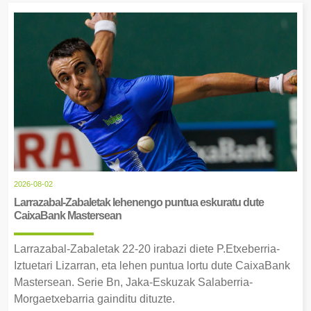
2026-08-02
Larrazabal-Zabaletak lehenengo puntua eskuratu dute
CaixaBank Mastersean
Larrazabal-Zabaletak 22-20 irabazi diete P.Etxeberria-
Iztuetari Lizarran, eta lehen puntua lortu dute CaixaBank
Mastersean. Serie Bn, Jaka-Eskuzak Salaberria-
Morgaetxebarria gainditu dituzte.