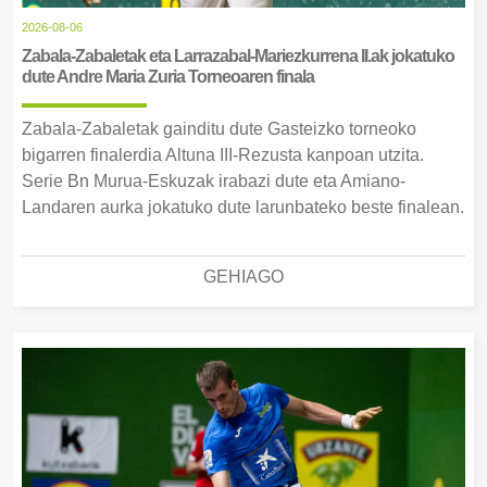
2026-08-06
Zabala-Zabaletak eta Larrazabal-Mariezkurrena II.ak jokatuko
dute Andre Maria Zuria Torneoaren finala
Zabala-Zabaletak gainditu dute Gasteizko torneoko
bigarren finalerdia Altuna III-Rezusta kanpoan utzita.
Serie Bn Murua-Eskuzak irabazi dute eta Amiano-
Landaren aurka jokatuko dute larunbateko beste finalean.
GEHIAGO