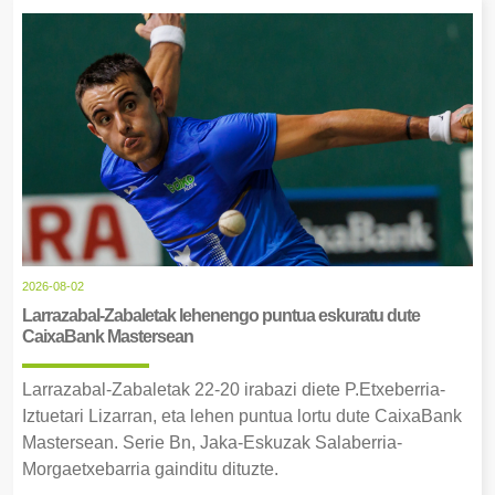
2026-08-02
Larrazabal-Zabaletak lehenengo puntua eskuratu dute
CaixaBank Mastersean
Larrazabal-Zabaletak 22-20 irabazi diete P.Etxeberria-
Iztuetari Lizarran, eta lehen puntua lortu dute CaixaBank
Mastersean. Serie Bn, Jaka-Eskuzak Salaberria-
Morgaetxebarria gainditu dituzte.