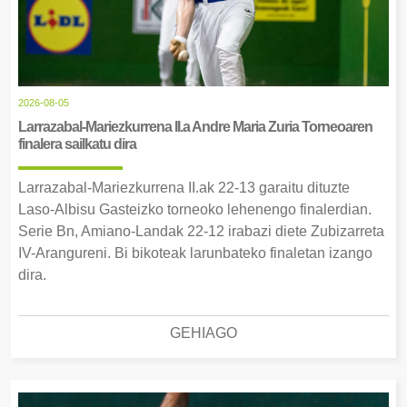
2026-08-05
Larrazabal-Mariezkurrena II.a Andre Maria Zuria Torneoaren
finalera sailkatu dira
Larrazabal-Mariezkurrena II.ak 22-13 garaitu dituzte
Laso-Albisu Gasteizko torneoko lehenengo finalerdian.
Serie Bn, Amiano-Landak 22-12 irabazi diete Zubizarreta
IV-Arangureni. Bi bikoteak larunbateko finaletan izango
dira.
GEHIAGO