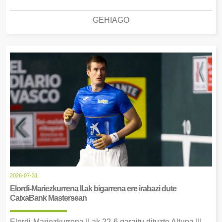
GEHIAGO
2026-07-31
Elordi-Mariezkurrena II.ak bigarrena ere irabazi dute
CaixaBank Mastersean
Elordi-Mariezkurrena II.ak 22-6 garaitu dituzte Altuna III-