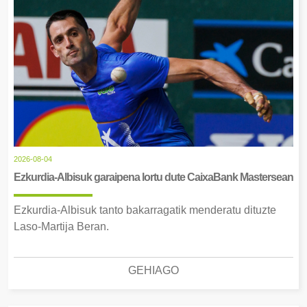
2026-08-04
Ezkurdia-Albisuk garaipena lortu dute CaixaBank Mastersean
Ezkurdia-Albisuk tanto bakarragatik menderatu dituzte
Laso-Martija Beran.
GEHIAGO