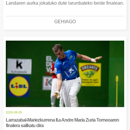
Landaren aurka jokatuko dute larunbateko beste finalean.
GEHIAGO
2026-08-05
Larrazabal-Mariezkurrena II.a Andre Maria Zuria Torneoaren
finalera sailkatu dira