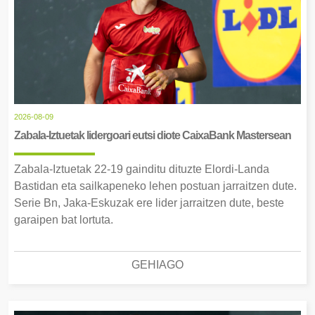
2026-08-09
Zabala-Iztuetak lidergoari eutsi diote CaixaBank Mastersean
Zabala-Iztuetak 22-19 gainditu dituzte Elordi-Landa
Bastidan eta sailkapeneko lehen postuan jarraitzen dute.
Serie Bn, Jaka-Eskuzak ere lider jarraitzen dute, beste
garaipen bat lortuta.
GEHIAGO