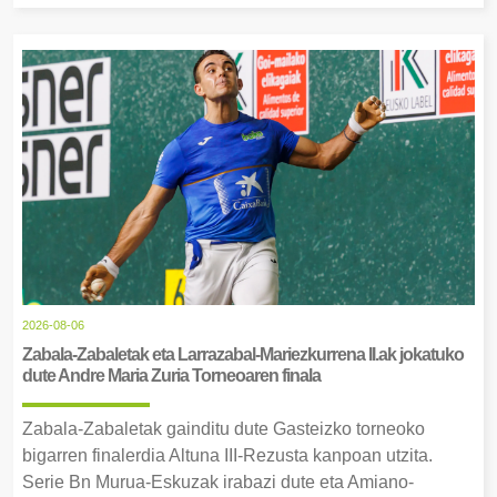
2026-08-06
Zabala-Zabaletak eta Larrazabal-Mariezkurrena II.ak jokatuko
dute Andre Maria Zuria Torneoaren finala
Zabala-Zabaletak gainditu dute Gasteizko torneoko
bigarren finalerdia Altuna III-Rezusta kanpoan utzita.
Serie Bn Murua-Eskuzak irabazi dute eta Amiano-