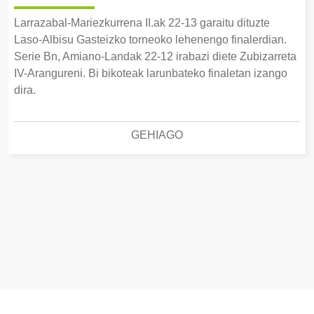
Larrazabal-Mariezkurrena II.ak 22-13 garaitu dituzte
Laso-Albisu Gasteizko torneoko lehenengo finalerdian.
Serie Bn, Amiano-Landak 22-12 irabazi diete Zubizarreta
IV-Arangureni. Bi bikoteak larunbateko finaletan izango
dira.
GEHIAGO