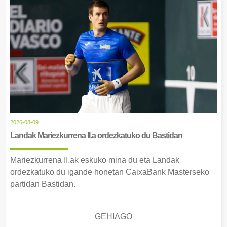
2026-08-09
Landak Mariezkurrena II.a ordezkatuko du Bastidan
Mariezkurrena II.ak eskuko mina du eta Landak
ordezkatuko du igande honetan CaixaBank Masterseko
partidan Bastidan.
GEHIAGO