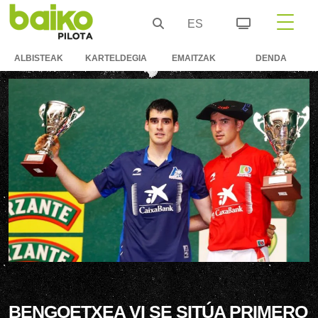
ES
ALBISTEAK
KARTELDEGIA
EMAITZAK
DENDA
BENGOETXEA VI SE SITÚA PRIMERO