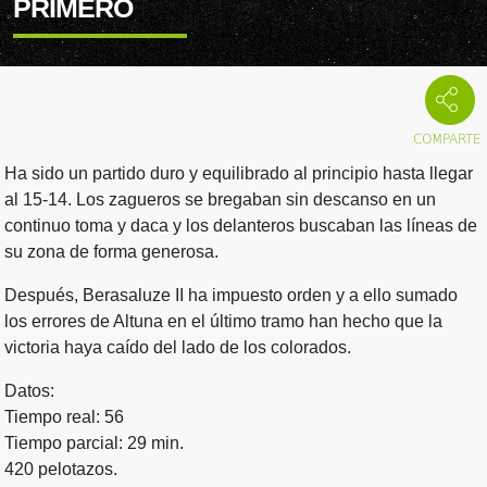
PRIMERO
Ha sido un partido duro y equilibrado al principio hasta llegar
al 15-14. Los zagueros se bregaban sin descanso en un
continuo toma y daca y los delanteros buscaban las líneas de
su zona de forma generosa.
Después, Berasaluze II ha impuesto orden y a ello sumado
los errores de Altuna en el último tramo han hecho que la
victoria haya caído del lado de los colorados.
Datos:
Tiempo real: 56
Tiempo parcial: 29 min.
420 pelotazos.