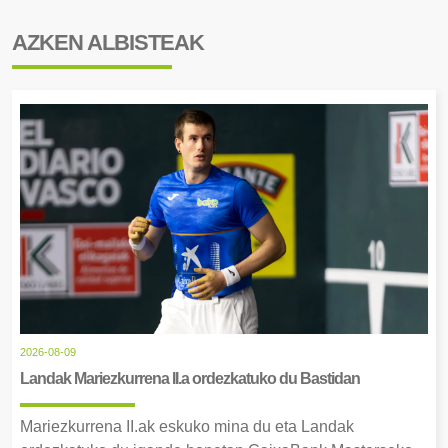
AZKEN ALBISTEAK
2026-08-09
Landak Mariezkurrena II.a ordezkatuko du Bastidan
Mariezkurrena II.ak eskuko mina du eta Landak