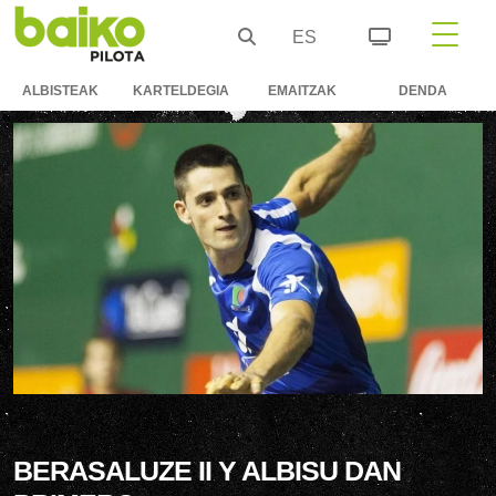
ES
ALBISTEAK
KARTELDEGIA
EMAITZAK
DENDA
BERASALUZE II Y ALBISU DAN