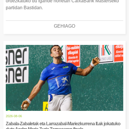
ordezkatuko du igande honetan CaixaBank Masterseko
partidan Bastidan.
GEHIAGO
2026-08-06
Zabala-Zabaletak eta Larrazabal-Mariezkurrena II.ak jokatuko