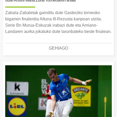
dute Andre Maria Zuria Torneoaren finala
Zabala-Zabaletak gainditu dute Gasteizko torneoko
bigarren finalerdia Altuna III-Rezusta kanpoan utzita.
Serie Bn Murua-Eskuzak irabazi dute eta Amiano-
Landaren aurka jokatuko dute larunbateko beste finalean.
GEHIAGO