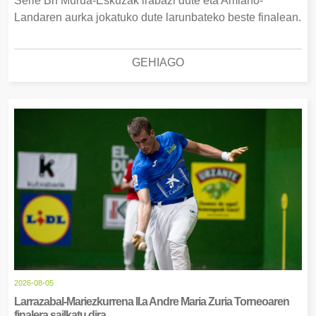
Serie Bn Murua-Eskuzak irabazi dute eta Amiano-
Landaren aurka jokatuko dute larunbateko beste finalean.
GEHIAGO
2026-08-05
Larrazabal-Mariezkurrena II.a Andre Maria Zuria Torneoaren
finalera sailkatu dira