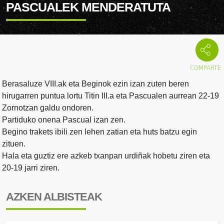
PASCUALEK MENDERATUTA
Berasaluze VIII.ak eta Beginok ezin izan zuten beren
hirugarren puntua lortu Titin III.a eta Pascualen aurrean 22-19
Zornotzan galdu ondoren.
Partiduko onena Pascual izan zen.
Begino trakets ibili zen lehen zatian eta huts batzu egin
zituen.
Hala eta guztiz ere azkeb txanpan urdiñak hobetu ziren eta
20-19 jarri ziren.
AZKEN ALBISTEAK