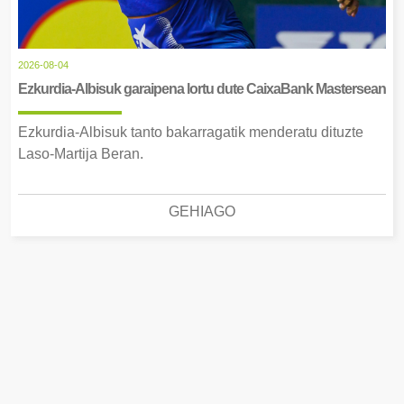
2026-08-04
Ezkurdia-Albisuk garaipena lortu dute CaixaBank Mastersean
Ezkurdia-Albisuk tanto bakarragatik menderatu dituzte
Laso-Martija Beran.
GEHIAGO