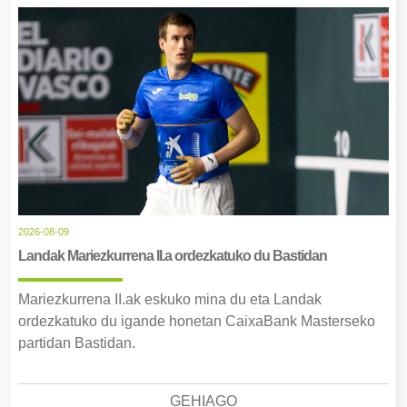
2026-08-09
Landak Mariezkurrena II.a ordezkatuko du Bastidan
Mariezkurrena II.ak eskuko mina du eta Landak
ordezkatuko du igande honetan CaixaBank Masterseko
partidan Bastidan.
GEHIAGO