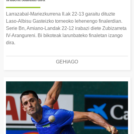
Larrazabal-Mariezkurrena II.ak 22-13 garaitu dituzte
Laso-Albisu Gasteizko torneoko lehenengo finalerdian.
Serie Bn, Amiano-Landak 22-12 irabazi diete Zubizarreta
IV-Arangureni. Bi bikoteak larunbateko finaletan izango
dira.
GEHIAGO