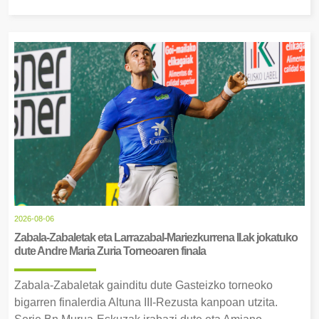
2026-08-06
Zabala-Zabaletak eta Larrazabal-Mariezkurrena II.ak jokatuko
dute Andre Maria Zuria Torneoaren finala
Zabala-Zabaletak gainditu dute Gasteizko torneoko
bigarren finalerdia Altuna III-Rezusta kanpoan utzita.