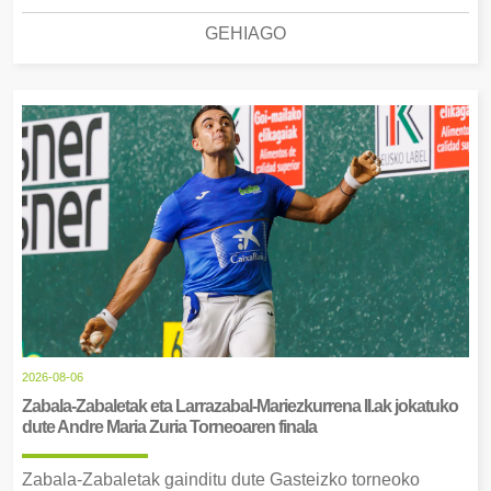
GEHIAGO
2026-08-06
Zabala-Zabaletak eta Larrazabal-Mariezkurrena II.ak jokatuko
dute Andre Maria Zuria Torneoaren finala
Zabala-Zabaletak gainditu dute Gasteizko torneoko