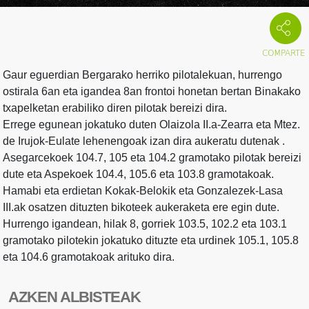
Gaur eguerdian Bergarako herriko pilotalekuan, hurrengo
ostirala 6an eta igandea 8an frontoi honetan bertan Binakako
txapelketan erabiliko diren pilotak bereizi dira.
Errege egunean jokatuko duten Olaizola II.a-Zearra eta Mtez.
de Irujok-Eulate lehenengoak izan dira aukeratu dutenak .
Asegarcekoek 104.7, 105 eta 104.2 gramotako pilotak bereizi
dute eta Aspekoek 104.4, 105.6 eta 103.8 gramotakoak.
Hamabi eta erdietan Kokak-Belokik eta Gonzalezek-Lasa
III.ak osatzen dituzten bikoteek aukeraketa ere egin dute.
Hurrengo igandean, hilak 8, gorriek 103.5, 102.2 eta 103.1
gramotako pilotekin jokatuko dituzte eta urdinek 105.1, 105.8
eta 104.6 gramotakoak arituko dira.
AZKEN ALBISTEAK