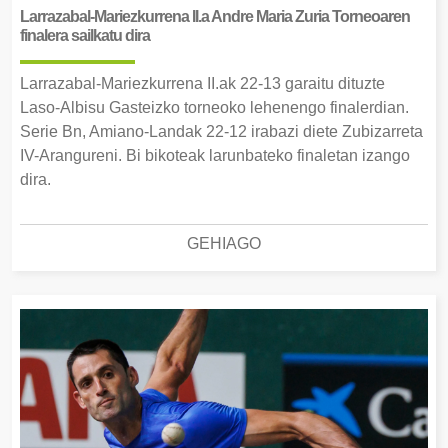
Larrazabal-Mariezkurrena II.a Andre Maria Zuria Torneoaren
finalera sailkatu dira
Larrazabal-Mariezkurrena II.ak 22-13 garaitu dituzte
Laso-Albisu Gasteizko torneoko lehenengo finalerdian.
Serie Bn, Amiano-Landak 22-12 irabazi diete Zubizarreta
IV-Arangureni. Bi bikoteak larunbateko finaletan izango
dira.
GEHIAGO