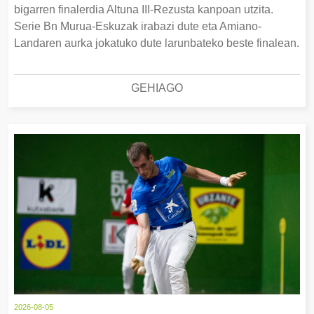
bigarren finalerdia Altuna III-Rezusta kanpoan utzita.
Serie Bn Murua-Eskuzak irabazi dute eta Amiano-
Landaren aurka jokatuko dute larunbateko beste finalean.
GEHIAGO
2026-08-05