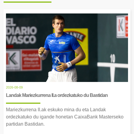
2026-08-09
Landak Mariezkurrena II.a ordezkatuko du Bastidan
Mariezkurrena II.ak eskuko mina du eta Landak
ordezkatuko du igande honetan CaixaBank Masterseko
partidan Bastidan.