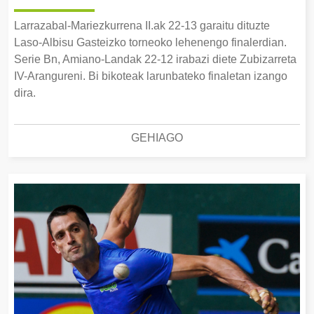
Larrazabal-Mariezkurrena II.ak 22-13 garaitu dituzte
Laso-Albisu Gasteizko torneoko lehenengo finalerdian.
Serie Bn, Amiano-Landak 22-12 irabazi diete Zubizarreta
IV-Arangureni. Bi bikoteak larunbateko finaletan izango
dira.
GEHIAGO