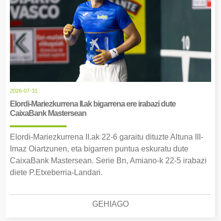
2026-07-31
Elordi-Mariezkurrena II.ak bigarrena ere irabazi dute
CaixaBank Mastersean
Elordi-Mariezkurrena II.ak 22-6 garaitu dituzte Altuna III-
Imaz Oiartzunen, eta bigarren puntua eskuratu dute
CaixaBank Mastersean. Serie Bn, Amiano-k 22-5 irabazi
diete P.Etxeberria-Landari.
GEHIAGO