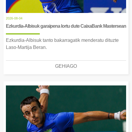
2026-08-04
Ezkurdia-Albisuk garaipena lortu dute CaixaBank Mastersean
Ezkurdia-Albisuk tanto bakarragatik menderatu dituzte
Laso-Martija Beran.
GEHIAGO