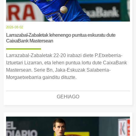
2026-08-02
Larrazabal-Zabaletak lehenengo puntua eskuratu dute
CaixaBank Mastersean
Larrazabal-Zabaletak 22-20 irabazi diete P.Etxeberria-
Iztuetari Lizarran, eta lehen puntua lortu dute CaixaBank
Mastersean. Serie Bn, Jaka-Eskuzak Salaberria-
Morgaetxebarria gainditu dituzte.
GEHIAGO