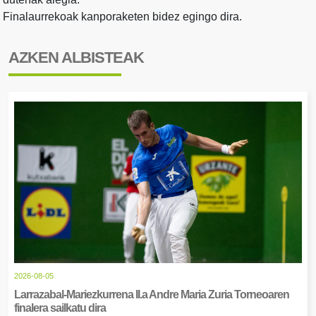
Finalaurrekoak kanporaketen bidez egingo dira.
AZKEN ALBISTEAK
2026-08-05
Larrazabal-Mariezkurrena II.a Andre Maria Zuria Torneoaren
finalera sailkatu dira