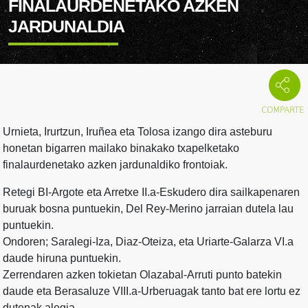
FINALAURDENETAKO AZKEN
JARDUNALDIA
Urnieta, Irurtzun, Iruñea eta Tolosa izango dira asteburu
honetan bigarren mailako binakako txapelketako
finalaurdenetako azken jardunaldiko frontoiak.
Retegi BI-Argote eta Arretxe II.a-Eskudero dira sailkapenaren
buruak bosna puntuekin, Del Rey-Merino jarraian dutela lau
puntuekin.
Ondoren; Saralegi-Iza, Diaz-Oteiza, eta Uriarte-Galarza VI.a
daude hiruna puntuekin.
Zerrendaren azken tokietan Olazabal-Arruti punto batekin
daude eta Berasaluze VIII.a-Urberuagak tanto bat ere lortu ez
dutenak alegia.