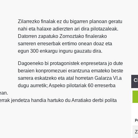
Zilarrezko finalak ez du bigarren planoan geratu
nahi eta halaxe adierzten ari dira pilotazaleak.
Datorren zapatuko Zornoztako finalerako
sarreren erreserbak errtimo onean doaz eta
egun 300 enkargu inguru gauzatu dira.
Dagoeneko bi protagonistek enpresetara jo dute
beraien konpromezuei erantzuna emateko beste
sarrera eskatzeko eta atal horretan Galarza VI.a
C
dugu aurretik; Aspeko pilotariak 60 erreserba
ean.
rrak jendetza handia hartuko du Arratiako derbi polita
P
Z