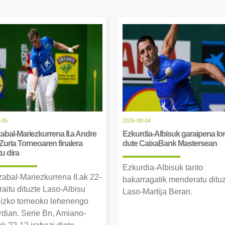
-05
2026-08-04
abal-Mariezkurrena II.a Andre
Ezkurdia-Albisuk garaipena lor
Zuria Torneoaren finalera
dute CaixaBank Mastersean
tu dira
Ezkurdia-Albisuk tanto
zabal-Mariezkurrena II.ak 22-
bakarragatik menderatu ditu
raitu dituzte Laso-Albisu
Laso-Martija Beran.
izko torneoko lehenengo
erdian. Serie Bn, Amiano-