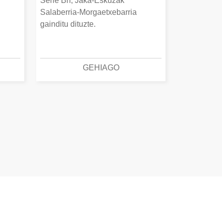
Serie Bn, Jaka-Eskuzak
Salaberria-Morgaetxebarria
gainditu dituzte.
GEHIAGO