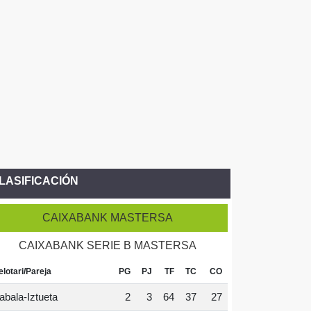
LASIFICACIÓN
CAIXABANK MASTERSA
CAIXABANK SERIE B MASTERSA
elotari/Pareja
PG
PJ
TF
TC
CO
abala-Iztueta
2
3
64
37
27