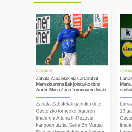
2026-08-06
2026-08
Zabala-Zabaletak eta Larrazabal-
Larraz
Mariezkurrena II.ak jokatuko dute
Maria 
Andre Maria Zuria Torneoaren finala
sailka
Zabala-Zabaletak gainditu dute
Larra
Gasteizko torneoko bigarren
13 ga
finalerdia Altuna III-Rezusta
Gaste
kanpoan utzita. Serie Bn Murua-
final