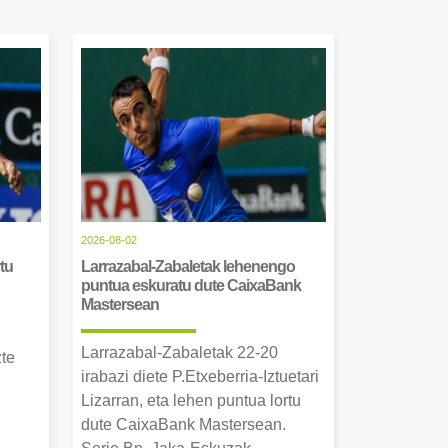
2026-08-02
tu
Larrazabal-Zabaletak lehenengo
puntua eskuratu dute CaixaBank
Mastersean
Larrazabal-Zabaletak 22-20
zte
irabazi diete P.Etxeberria-Iztuetari
Lizarran, eta lehen puntua lortu
dute CaixaBank Mastersean.