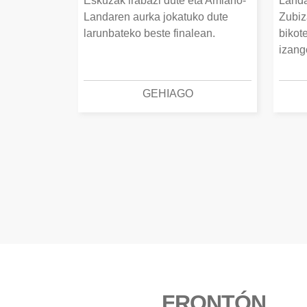
Eskuzak irabazi dute eta Amiano-
Landa
Landaren aurka jokatuko dute
Zubiz
larunbateko beste finalean.
bikot
izang
GEHIAGO
FRONTÓN