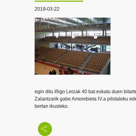
2019-03-22
egin ditu Iñigo Leizak 40 bat eskatu duen bitart
Zalantzarik gabe Amorebieta IV.a pilotaleku ede
bertan ikusteko.