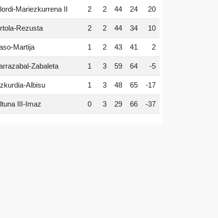
lordi-Mariezkurrena II
2
2
44
24
20
rtola-Rezusta
2
2
44
34
10
aso-Martija
1
2
43
41
2
arrazabal-Zabaleta
1
3
59
64
-5
zkurdia-Albisu
1
3
48
65
-17
ltuna III-Imaz
0
3
29
66
-37