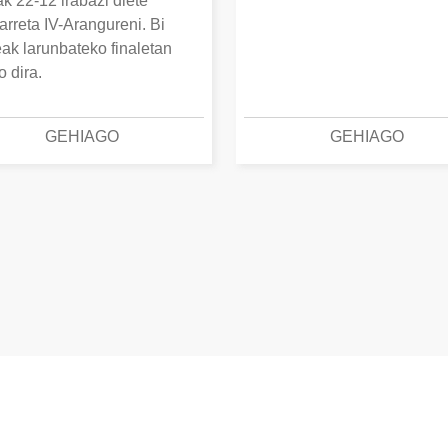
k 22-12 irabazi diete
arreta IV-Arangureni. Bi
eak larunbateko finaletan
o dira.
GEHIAGO
GEHIAGO