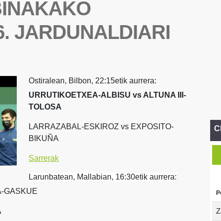
BINAKAKO
. JARDUNALDIARI
Ostiralean, Bilbon, 22:15etik aurrera:
URRUTIKOETXEA-ALBISU vs ALTUNA III-
TOLOSA
LARRAZABAL-ESKIROZ vs EXPOSITO-
C
BIKUÑA
Sarrerak
Larunbatean, Mallabian, 16:30etik aurrera:
A-GASKUE
P
A
Z