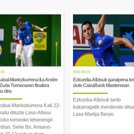
-05
2026-08-04
abal-Mariezkurrena II.a Andre
Ezkurdia-Albisuk garaipena lor
Zuria Torneoaren finalera
dute CaixaBank Mastersean
tu dira
Ezkurdia-Albisuk tanto
zabal-Mariezkurrena II.ak 22-
bakarragatik menderatu ditu
raitu dituzte Laso-Albisu
Laso-Martija Beran.
izko torneoko lehenengo
erdian. Serie Bn, Amiano-