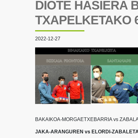
DIOTE HASIERA 
TXAPELKETAKO 6
2022-12-27
BAKAIKOA-MORGAETXEBARRIA vs ZABAL
JAKA-ARANGUREN vs ELORDI-ZABALET