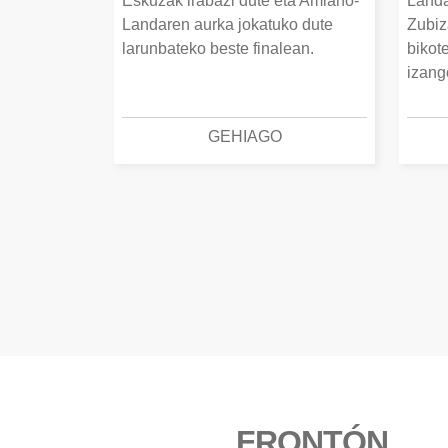
Eskuzak irabazi dute eta Amiano-
Landa
Landaren aurka jokatuko dute
Zubiz
larunbateko beste finalean.
bikot
izang
GEHIAGO
FRONTÓN