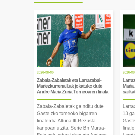
2026-08-06
2026-08
Zabala-Zabaletak eta Larrazabal-
Larraz
Mariezkurrena II.ak jokatuko dute
Maria 
Andre Maria Zuria Torneoaren finala
sailka
Zabala-Zabaletak gainditu dute
Larra
Gasteizko torneoko bigarren
13 ga
finalerdia Altuna III-Rezusta
Gaste
kanpoan utzita. Serie Bn Murua-
final