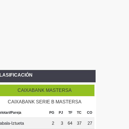
LASIFICACIÓN
CAIXABANK MASTERSA
CAIXABANK SERIE B MASTERSA
elotari/Pareja
PG
PJ
TF
TC
CO
abala-Iztueta
2
3
64
37
27