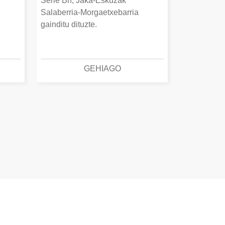
Serie Bn, Jaka-Eskuzak
Salaberria-Morgaetxebarria
gainditu dituzte.
GEHIAGO