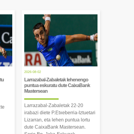
2026-08-02
tu
Larrazabal-Zabaletak lehenengo
puntua eskuratu dute CaixaBank
Mastersean
Larrazabal-Zabaletak 22-20
zte
irabazi diete P.Etxeberria-Iztuetari
Lizarran, eta lehen puntua lortu
dute CaixaBank Mastersean.