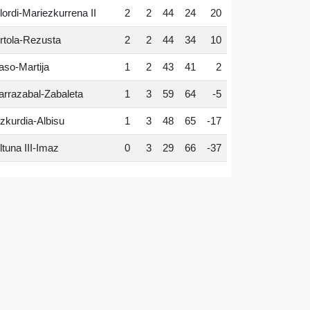
lordi-Mariezkurrena II
2
2
44
24
20
rtola-Rezusta
2
2
44
34
10
aso-Martija
1
2
43
41
2
arrazabal-Zabaleta
1
3
59
64
-5
zkurdia-Albisu
1
3
48
65
-17
ltuna III-Imaz
0
3
29
66
-37