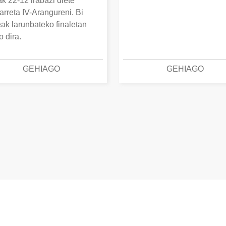
k 22-12 irabazi diete
arreta IV-Arangureni. Bi
eak larunbateko finaletan
o dira.
GEHIAGO
GEHIAGO