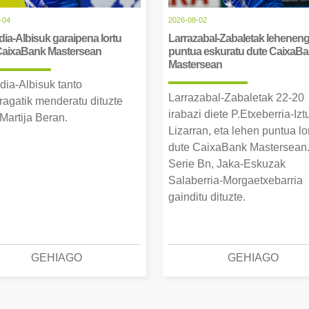
-04
2026-08-02
ia-Albisuk garaipena lortu
Larrazabal-Zabaletak lehenen
CaixaBank Mastersean
puntua eskuratu dute CaixaB
Mastersean
dia-Albisuk tanto
Larrazabal-Zabaletak 22-20
ragatik menderatu dituzte
irabazi diete P.Etxeberria-Izt
Martija Beran.
Lizarran, eta lehen puntua lo
dute CaixaBank Mastersean
Serie Bn, Jaka-Eskuzak
Salaberria-Morgaetxebarria
gainditu dituzte.
GEHIAGO
GEHIAGO