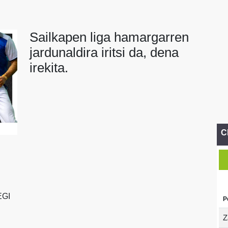
Sailkapen liga hamargarren
jardunaldira iritsi da, dena
irekita.
C
EGI
P
Z