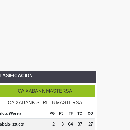
LASIFICACIÓN
CAIXABANK MASTERSA
CAIXABANK SERIE B MASTERSA
elotari/Pareja
PG
PJ
TF
TC
CO
abala-Iztueta
2
3
64
37
27