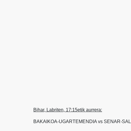
Bihar, Labriten, 17:15etik aurrera:
BAKAIKOA-UGARTEMENDIA vs SENAR-SALA