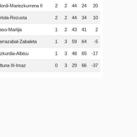
lordi-Mariezkurrena II
2
2
44
24
20
rtola-Rezusta
2
2
44
34
10
aso-Martija
1
2
43
41
2
arrazabal-Zabaleta
1
3
59
64
-5
zkurdia-Albisu
1
3
48
65
-17
ltuna III-Imaz
0
3
29
66
-37