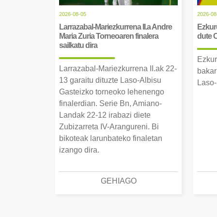
2026-08-05
2026-08
Larrazabal-Mariezkurrena II.a Andre
Ezkurd
Maria Zuria Torneoaren finalera
dute 
sailkatu dira
Ezkur
Larrazabal-Mariezkurrena II.ak 22-
bakar
13 garaitu dituzte Laso-Albisu
Laso-
Gasteizko torneoko lehenengo
finalerdian. Serie Bn, Amiano-
Landak 22-12 irabazi diete
Zubizarreta IV-Arangureni. Bi
bikoteak larunbateko finaletan
izango dira.
GEHIAGO