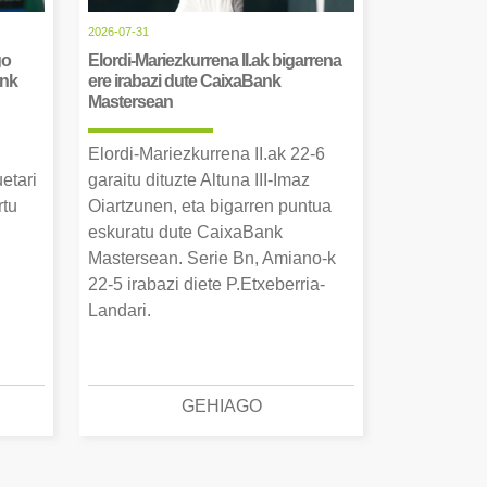
2026-07-31
go
Elordi-Mariezkurrena II.ak bigarrena
ank
ere irabazi dute CaixaBank
Mastersean
Elordi-Mariezkurrena II.ak 22-6
uetari
garaitu dituzte Altuna III-Imaz
rtu
Oiartzunen, eta bigarren puntua
.
eskuratu dute CaixaBank
Mastersean. Serie Bn, Amiano-k
22-5 irabazi diete P.Etxeberria-
Landari.
GEHIAGO