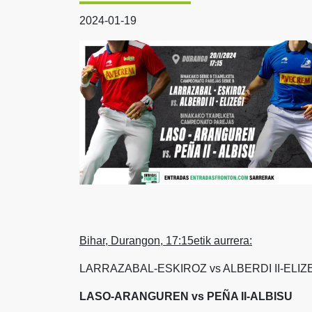
2024-01-19
Bihar, Durangon, 17:15etik aurrera:
LARRAZABAL-ESKIROZ vs ALBERDI II-ELIZ
LASO-ARANGUREN vs PEÑA II-ALBISU