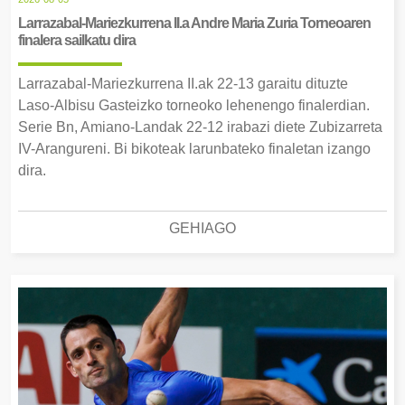
Larrazabal-Mariezkurrena II.a Andre Maria Zuria Torneoaren
finalera sailkatu dira
Larrazabal-Mariezkurrena II.ak 22-13 garaitu dituzte
Laso-Albisu Gasteizko torneoko lehenengo finalerdian.
Serie Bn, Amiano-Landak 22-12 irabazi diete Zubizarreta
IV-Arangureni. Bi bikoteak larunbateko finaletan izango
dira.
GEHIAGO