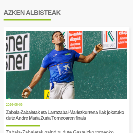
AZKEN ALBISTEAK
2026-08-06
Zabala-Zabaletak eta Larrazabal-Mariezkurrena II.ak jokatuko
dute Andre Maria Zuria Torneoaren finala
Zabala-Zabaletak gainditu dute Gasteizko torneoko