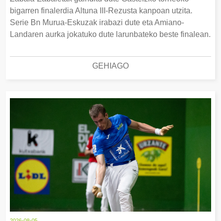
bigarren finalerdia Altuna III-Rezusta kanpoan utzita.
Serie Bn Murua-Eskuzak irabazi dute eta Amiano-
Landaren aurka jokatuko dute larunbateko beste finalean.
GEHIAGO
2026-08-05