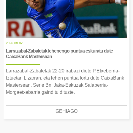
2026-08-02
Larrazabal-Zabaletak lehenengo puntua eskuratu dute
CaixaBank Mastersean
Larrazabal-Zabaletak 22-20 irabazi diete P.Etxeberria-
Iztuetari Lizarran, eta lehen puntua lortu dute CaixaBank
Mastersean. Serie Bn, Jaka-Eskuzak Salaberria-
Morgaetxebarria gainditu dituzte.
GEHIAGO