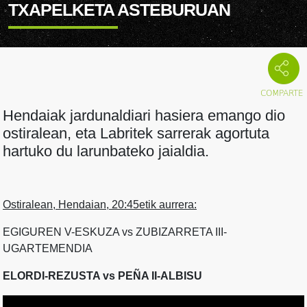
TXAPELKETA ASTEBURUAN
Hendaiak jardunaldiari hasiera emango dio
ostiralean, eta Labritek sarrerak agortuta
hartuko du larunbateko jaialdia.
Ostiralean, Hendaian, 20:45etik aurrera:
EGIGUREN V-ESKUZA vs ZUBIZARRETA III-
UGARTEMENDIA
ELORDI-REZUSTA vs PEÑA II-ALBISU