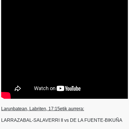
Larunbatean, Labriten, 17:15etik aurrera:
LARRAZABAL-SALAVERRI II vs DE LA FUENTE-BIKUÑA