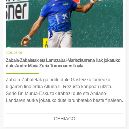
2026-08-06
Zabala-Zabaletak eta Larrazabal-Mariezkurrena II.ak jokatuko
dute Andre Maria Zuria Torneoaren finala
Zabala-Zabaletak gainditu dute Gasteizko torneoko
bigarren finalerdia Altuna III-Rezusta kanpoan utzita.
Serie Bn Murua-Eskuzak irabazi dute eta Amiano-
Landaren aurka jokatuko dute larunbateko beste finalean.
GEHIAGO