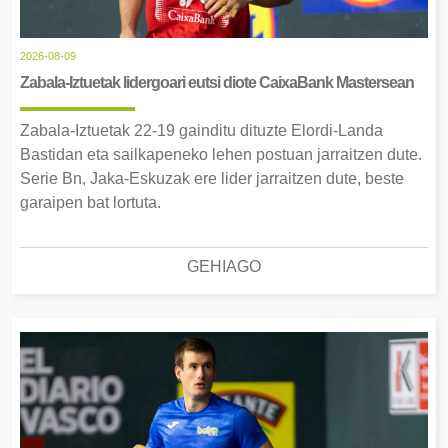
2026-08-09
Zabala-Iztuetak lidergoari eutsi diote CaixaBank Mastersean
Zabala-Iztuetak 22-19 gainditu dituzte Elordi-Landa
Bastidan eta sailkapeneko lehen postuan jarraitzen dute.
Serie Bn, Jaka-Eskuzak ere lider jarraitzen dute, beste
garaipen bat lortuta.
GEHIAGO