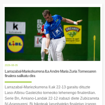
2026-08-05
Larrazabal-Mariezkurrena II.a Andre Maria Zuria Torneoaren
finalera sailkatu dira
Larrazabal-Mariezkurrena II.ak 22-13 garaitu dituzte
Laso-Albisu Gasteizko torneoko lehenengo finalerdian.
Serie Bn, Amiano-Landak 22-12 irabazi diete Zubizarreta
IV-Arangureni. Bi bikoteak larunbateko finaletan izango