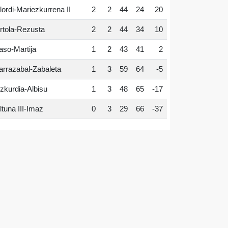
lordi-Mariezkurrena II
2
2
44
24
20
rtola-Rezusta
2
2
44
34
10
aso-Martija
1
2
43
41
2
arrazabal-Zabaleta
1
3
59
64
-5
zkurdia-Albisu
1
3
48
65
-17
ltuna III-Imaz
0
3
29
66
-37