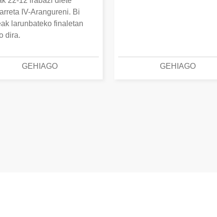
k 22-12 irabazi diete
arreta IV-Arangureni. Bi
eak larunbateko finaletan
o dira.
GEHIAGO
GEHIAGO