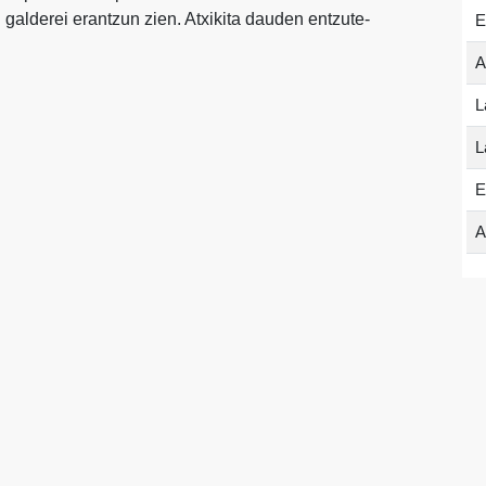
en galderei erantzun zien. Atxikita dauden entzute-
E
A
L
L
E
A