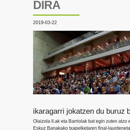
DIRA
2019-03-22
ikaragarri jokatzen du buruz 
Olaizola II.ak eta Barriolak bat egin zuten atzo
Eskuz Banakako txapelketaren final-laurdeneta