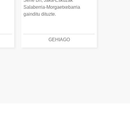
Serie Bn, Jaka-Eskuzak
Salaberria-Morgaetxebarria
gainditu dituzte.
GEHIAGO