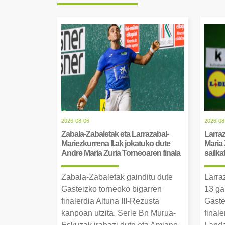
2026-08-06
2026-08
Zabala-Zabaletak eta Larrazabal-
Larraz
Mariezkurrena II.ak jokatuko dute
Maria 
Andre Maria Zuria Torneoaren finala
sailka
Zabala-Zabaletak gainditu dute
Larra
Gasteizko torneoko bigarren
13 ga
finalerdia Altuna III-Rezusta
Gaste
kanpoan utzita. Serie Bn Murua-
final