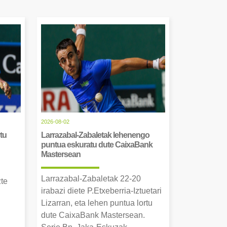
2026-08-02
tu
Larrazabal-Zabaletak lehenengo
puntua eskuratu dute CaixaBank
Mastersean
Larrazabal-Zabaletak 22-20
zte
irabazi diete P.Etxeberria-Iztuetari
Lizarran, eta lehen puntua lortu
dute CaixaBank Mastersean.