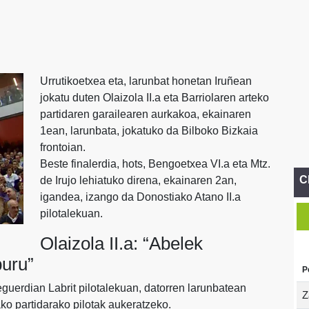
Urrutikoetxea eta, larunbat honetan Iruñean
jokatu duten Olaizola II.a eta Barriolaren arteko
partidaren garailearen aurkakoa, ekainaren
1ean, larunbata, jokatuko da Bilboko Bizkaia
frontoian.
Beste finalerdia, hots, Bengoetxea VI.a eta Mtz.
C
de Irujo lehiatuko direna, ekainaren 2an,
igandea, izango da Donostiako Atano II.a
pilotalekuan.
Olaizola II.a: “Abelek
buru”
P
 eguerdian Labrit pilotalekuan, datorren larunbatean
Z
ko partidarako pilotak aukeratzeko.