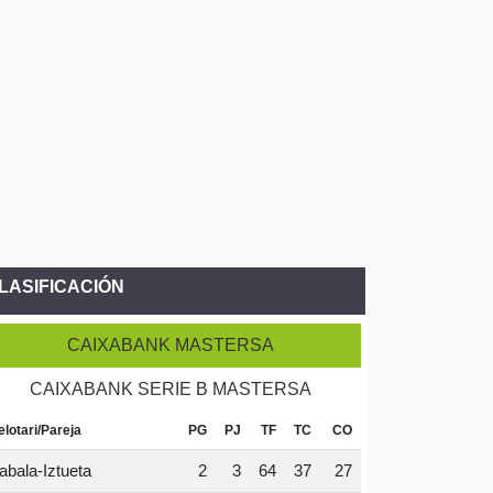
LASIFICACIÓN
CAIXABANK MASTERSA
CAIXABANK SERIE B MASTERSA
elotari/Pareja
PG
PJ
TF
TC
CO
abala-Iztueta
2
3
64
37
27