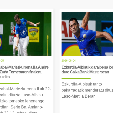
-05
2026-08-04
abal-Mariezkurrena II.a Andre
Ezkurdia-Albisuk garaipena lor
Zuria Torneoaren finalera
dute CaixaBank Mastersean
tu dira
Ezkurdia-Albisuk tanto
zabal-Mariezkurrena II.ak 22-
bakarragatik menderatu ditu
raitu dituzte Laso-Albisu
Laso-Martija Beran.
izko torneoko lehenengo
erdian. Serie Bn, Amiano-