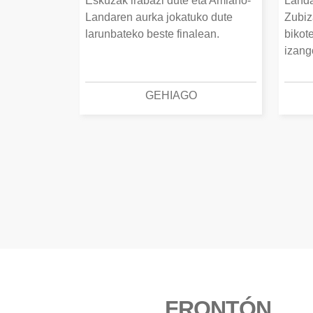
Eskuzak irabazi dute eta Amiano-
Landa
Landaren aurka jokatuko dute
Zubiz
larunbateko beste finalean.
bikot
izang
GEHIAGO
FRONTÓN