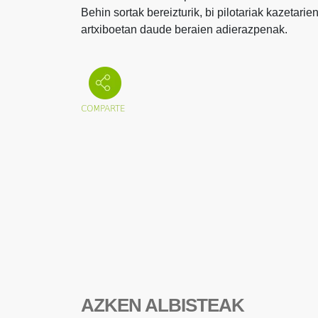
Behin sortak bereizturik, bi pilotariak kazetari
artxiboetan daude beraien adierazpenak.
AZKEN ALBISTEAK