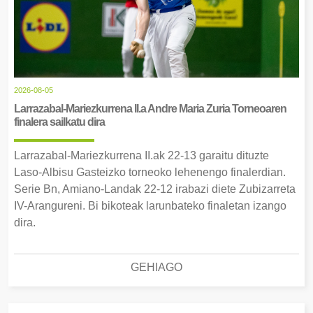
2026-08-05
Larrazabal-Mariezkurrena II.a Andre Maria Zuria Torneoaren
finalera sailkatu dira
Larrazabal-Mariezkurrena II.ak 22-13 garaitu dituzte
Laso-Albisu Gasteizko torneoko lehenengo finalerdian.
Serie Bn, Amiano-Landak 22-12 irabazi diete Zubizarreta
IV-Arangureni. Bi bikoteak larunbateko finaletan izango
dira.
GEHIAGO