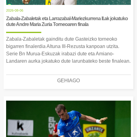
2026-08-06
Zabala-Zabaletak eta Larrazabal-Mariezkurrena II.ak jokatuko
dute Andre Maria Zuria Torneoaren finala
Zabala-Zabaletak gainditu dute Gasteizko torneoko
bigarren finalerdia Altuna III-Rezusta kanpoan utzita.
Serie Bn Murua-Eskuzak irabazi dute eta Amiano-
Landaren aurka jokatuko dute larunbateko beste finalean.
GEHIAGO