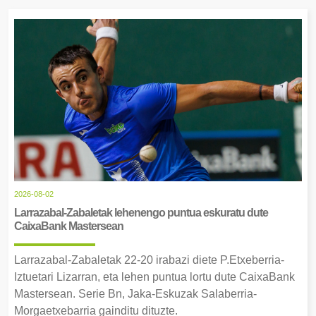
2026-08-02
Larrazabal-Zabaletak lehenengo puntua eskuratu dute
CaixaBank Mastersean
Larrazabal-Zabaletak 22-20 irabazi diete P.Etxeberria-
Iztuetari Lizarran, eta lehen puntua lortu dute CaixaBank
Mastersean. Serie Bn, Jaka-Eskuzak Salaberria-
Morgaetxebarria gainditu dituzte.